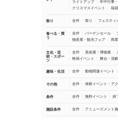
ライトアップ
年中行事
クリスマスイベント
福
全件
祭り
フェスティ
祭り
全件
バーゲンセール
食べる・買
う
物産展・観光フェア
商
全件
美術展・博物展
文化・芸
術・スポー
映画イベント
舞台・演
ツ
全件
動物関連イベント
趣味・生活
全件
体験イベント・ア
その他
全件
無料イベント
終
条件
全件
アミューズメント
施設条件