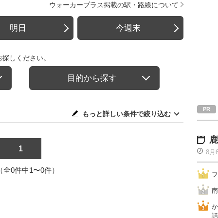
ウォーカープラス掲載の駅・路線について
明日
今週末
お探しください。
目的から探す
もっと詳しい条件で絞り込む
鹿
1
8月
1（全0件中1〜0件）
フ
南
か
話