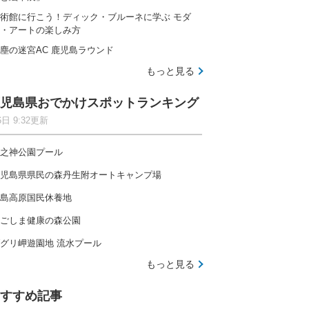
術館に行こう！ディック・ブルーネに学ぶ モダ
・アートの楽しみ方
塵の迷宮AC 鹿児島ラウンド
もっと見る
児島県おでかけスポットランキング
6日 9:32更新
之神公園プール
児島県県民の森丹生附オートキャンプ場
島高原国民休養地
ごしま健康の森公園
グリ岬遊園地 流水プール
もっと見る
すすめ記事