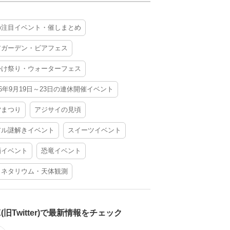
の注目イベント・催しまとめ
アガーデン・ビアフェス
かけ祭り・ウォーターフェス
26年9月19日～23日の連休開催イベント
夕まつり
アジサイの見頃
アル謎解きイベント
スイーツイベント
酒イベント
恐竜イベント
ラネタリウム・天体観測
X(旧Twitter)で最新情報をチェック