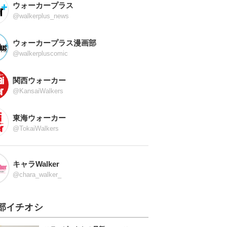
ウォーカープラス
@walkerplus_news
ウォーカープラス漫画部
@walkerpluscomic
関西ウォーカー
@KansaiWalkers
東海ウォーカー
@TokaiWalkers
キャラWalker
@chara_walker_
部イチオシ