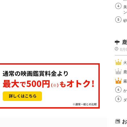
美
ン
砂
鹿
8月
火
鹿
霧
か
ダ
お