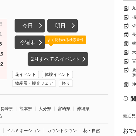
九
福
日
今日
明日
佐
1
長
よく使われる検索条件
今週末
熊
8
大
15
2月すべてのイベント
宮
22
鹿
花イベント
体験イベント
選
物産展・観光フェア
祭り
沖
閲
長崎県
熊本県
大分県
宮崎県
沖縄県
最近見
る
おで
葉
イルミネーション
カウントダウン
花・自然