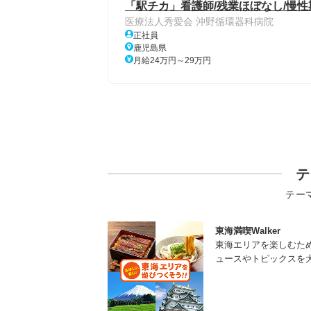
「駅チカ」看護師/残業ほぼなし/慢性
医療法人秀愛会 沖野循環器科病院
正社員
鹿児島県
月給24万円～29万円
テ
テー
東海満喫Walker
東海エリアを楽しむた
ュースやトピックスを