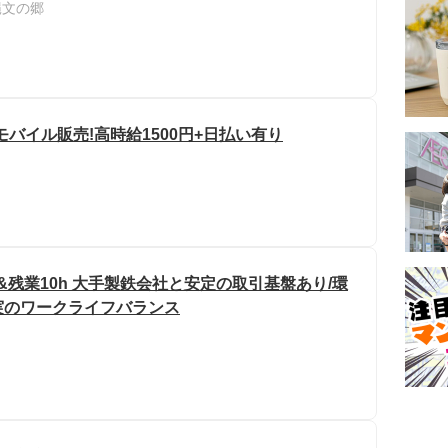
縄文の郷
モバイル販売!高時給1500円+日払い有り
務&残業10h 大手製鉄会社と安定の取引基盤あり/環
実のワークライフバランス