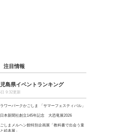
注目情報
児島県イベントランキング
6日 9:32更新
ラワーパークかごしま 「サマーフェスティバル」
日本新聞社創立145年記念 大恐竜展2026
ごしまメルヘン館特別企画展「教科書で出会う童
と絵本展」