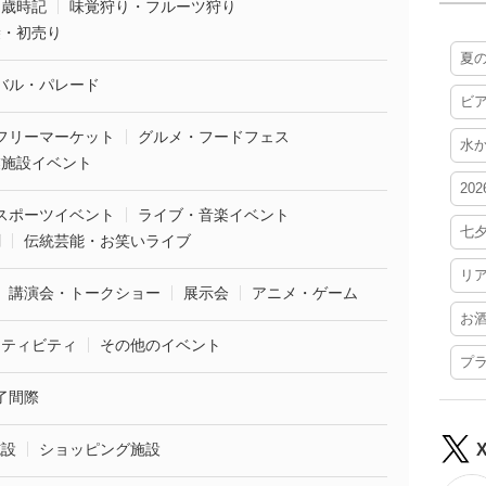
・歳時記
味覚狩り・フルーツ狩り
袋・初売り
夏
バル・パレード
ビ
フリーマーケット
グルメ・フードフェス
水
業施設イベント
20
スポーツイベント
ライブ・音楽イベント
七
劇
伝統芸能・お笑いライブ
リ
講演会・トークショー
展示会
アニメ・ゲーム
お
クティビティ
その他のイベント
プ
了間際
施設
ショッピング施設