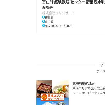
富山/未経験歓迎/センター管理 森永
産管理
株式会社フリジポート
正社員
富山県
年収390万円～490万円
テ
テー
東海満喫Walker
東海エリアを楽しむた
ュースやトピックスを