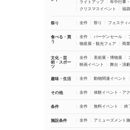
ライトアップ
年中行事
クリスマスイベント
福
全件
祭り
フェスティ
祭り
全件
バーゲンセール
食べる・買
う
物産展・観光フェア
商
全件
美術展・博物展
文化・芸
術・スポー
映画イベント
舞台・演
ツ
全件
動物関連イベント
趣味・生活
全件
体験イベント・ア
その他
全件
無料イベント
終
条件
全件
アミューズメント
施設条件