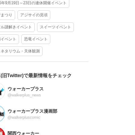
26年9月19日～23日の連休開催イベント
夕まつり
アジサイの見頃
アル謎解きイベント
スイーツイベント
酒イベント
恐竜イベント
ラネタリウム・天体観測
X(旧Twitter)で最新情報をチェック
ウォーカープラス
@walkerplus_news
ウォーカープラス漫画部
@walkerpluscomic
関西ウォーカー