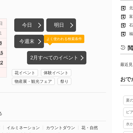
北
富
日
今日
明日
石
1
福
よく使われる検索条件
今週末
8
閲
15
2月すべてのイベント
22
最近見
花イベント
体験イベント
おで
物産展・観光フェア
祭り
夏
ビ
る
水
葉
イルミネーション
カウントダウン
花・自然