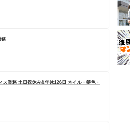
業務
ィス業務 土日祝休み&年休126日 ネイル・髪色・