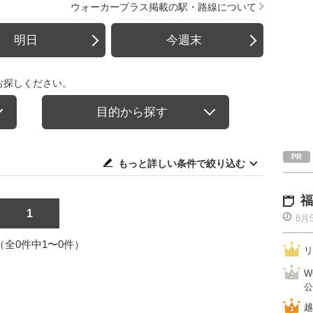
ウォーカープラス掲載の駅・路線について
明日
今週末
お探しください。
目的から探す
もっと詳しい条件で絞り込む
福
1
8月
1（全0件中1〜0件）
リ
W
公
越