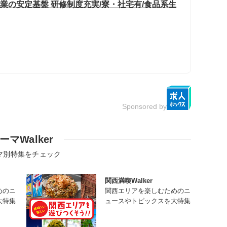
乳業の安定基盤 研修制度充実/寮・社宅有/食品系生
Sponsored by
ーマWalker
マ別特集をチェック
関西満喫Walker
めのニ
関西エリアを楽しむためのニ
大特集
ュースやトピックスを大特集