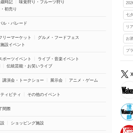
・歳時記
味覚狩り・フルーツ狩り
20
袋・初売り
七
バル・パレード
リ
フリーマーケット
グルメ・フードフェス
お
業施設イベント
プ
スポーツイベント
ライブ・音楽イベント
劇
伝統芸能・お笑いライブ
講演会・トークショー
展示会
アニメ・ゲーム
クティビティ
その他のイベント
了間際
施設
ショッピング施設