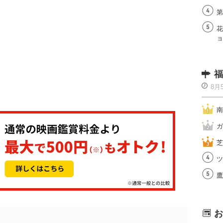
第
花
ョ
福
8月
南
ガ
芝
ツ
鷹
お