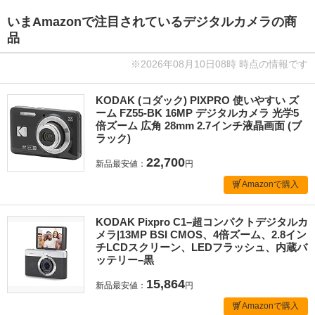
いまAmazonで注目されているデジタルカメラの商
品
※2026年08月10日08時 時点の情報です
KODAK (コダック) PIXPRO 使いやすい ズ
ーム FZ55-BK 16MP デジタルカメラ 光学5
倍ズーム 広角 28mm 2.7インチ液晶画面 (ブ
ラック)
22,700
新品最安値：
円
Amazonで購入
KODAK Pixpro C1–超コンパクトデジタルカ
メラ|13MP BSI CMOS、4倍ズーム、2.8イン
チLCDスクリーン、LEDフラッシュ、内蔵バ
ッテリー–黒
15,864
新品最安値：
円
Amazonで購入