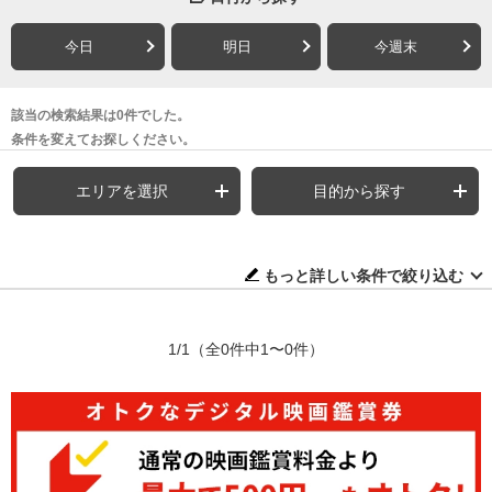
今日
明日
今週末
該当の検索結果は0件でした。
条件を変えてお探しください。
エリアを選択
目的から探す
もっと詳しい条件で絞り込む
1/1
（全0件中1〜0件）