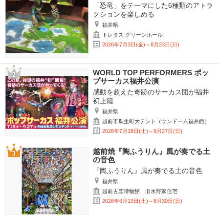
「恐竜」をテーマにした6種類のアトラ
クションを楽しめる
福井県
トレタス グリーンホール
2026年7月3日(金)～8月23日(日)
WORLD TOP PERFORMERS ポッ
プサーカス福井公演
感動を超えた奇跡のサーカス団が福井
初上陸
福井県
越前市瓜生町大テント（サンドーム福井西）
2026年7月18日(土)～9月27日(日)
越前焼『陶ふうりん』風が奏でる土
の音色
『陶ふうりん』風が奏でる土の音色
福井県
越前古窯博物館 旧水野家住宅
2026年6月13日(土)～8月30日(日)