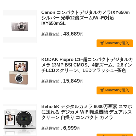
Canon コンパクトデジタルカメラIXY650m
シルバー 光学12倍ズーム/Wi-Fi対応
IXY650mSL
48,689
新品最安値：
円
Amazonで購入
KODAK Pixpro C1–超コンパクトデジタルカ
メラ|13MP BSI CMOS、4倍ズーム、2.8イン
チLCDスクリーン、LEDフラッシュ–茶色
15,849
新品最安値：
円
Amazonで購入
Beho 5K デジタルカメラ 8000万画素 スマホ
に送れる デジカメ WIFI転送機能 デュアルス
クリーン 自撮り コンパクト カメラ
6,999
新品最安値：
円