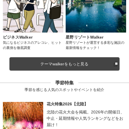
ビジネスWalker
星野リゾートWalker
気になるビジネスのアレコレ、ヒット
星野リゾートが運営する多彩な施設の
の裏側を徹底調査
最新情報をチェック！
テーマwalkerをもっと見る
季節特集
季節を感じる人気のスポットやイベントを紹介
花火特集2026【北陸】
北陸の花火大会を掲載。2026年の開催日、
中止・延期情報や人気ランキングなどをお
届け！