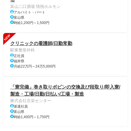
富山二口酒場 情熱ホルモン
アルバイト・パート
富山県
時給1,200円～1,500円
NEW
クリニックの看護師/日勤常勤
駅東整形外科
正社員
福井県
月給22万円～24万5,000円
「寮完備」巻き取りボビンの交換及び段取り/即入寮/
製造・工場/日勤/日払い/工場・製造
株式会社京栄センター
派遣社員
富山県
時給1,400円～1,750円