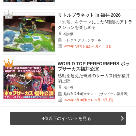
リトルプラネット in 福井 2026
「恐竜」をテーマにした6種類のアトラ
クションを楽しめる
福井県
トレタス グリーンホール
2026年7月3日(金)～8月23日(日)
WORLD TOP PERFORMERS ポッ
プサーカス福井公演
感動を超えた奇跡のサーカス団が福井
初上陸
福井県
越前市瓜生町大テント（サンドーム福井西）
2026年7月18日(土)～9月27日(日)
4位以下のイベントを見る