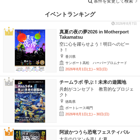
条件を変更して検索
イベントランキング
2026年8月7日
真夏の夜の夢2026 in Motherport
Takamatsu
空に心を躍らせよう！明日へのビー
ト！
香川県
サンポート高松 ハーバープロムナード
2026年8月1日(土)～9日(日)
チームラボ 学ぶ！未来の遊園地
共創がコンセプト 教育的なプロジェ
クト
徳島県
ボートレース鳴門
2026年8月1日(土)～30日(日)
阿波かつうら恐竜フェスティバル
太古のロマンを楽しむ夏