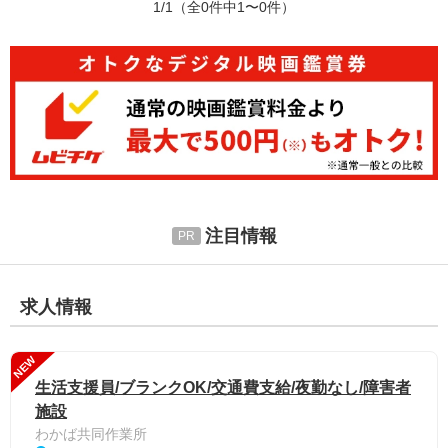
1/1
（全0件中1〜0件）
注目情報
求人情報
NEW
生活支援員/ブランクOK/交通費支給/夜勤なし/障害者
施設
わかば共同作業所