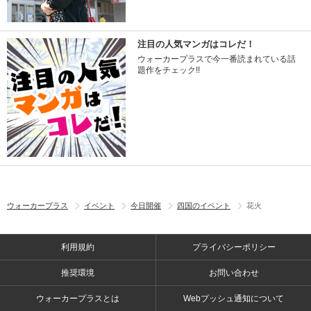
注目の人気マンガはコレだ！
ウォーカープラスで今一番読まれている話
題作をチェック!!
ウォーカープラス
イベント
今日開催
四国のイベント
花火
利用規約
プライバシーポリシー
推奨環境
お問い合わせ
ウォーカープラスとは
Webプッシュ通知について