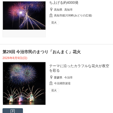
ち上げる約4000発
高知県
高知市
高知市鏡川河畔(みどりの広場)
花火
第29回 今治市民のまつり「おんまく」花火
2026年8月9日(日)
テーマに沿ったカラフルな花火が夜空
を彩る
愛媛県
今治市
今治港防波堤
花火