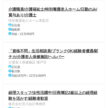
介護職員/介護福祉士/特別養護老人ホーム/日勤のみ/
賞与あり/介護士
特別養護老人ホーム青藍荘
正社員
徳島県
月給～21万450円
「資格不問」生活相談員/ブランクOK/経験者優遇/駅
チカ/介護老人保健施設/ヘルパー
介護老人保健施設 瀬戸荘
正社員
香川県
月給18万円～22万3,000円
経理スタッフ/女性活躍中/日商簿記2級以上の経理経
験を活かす/経験者歓迎
株式会社宮川会計事務所