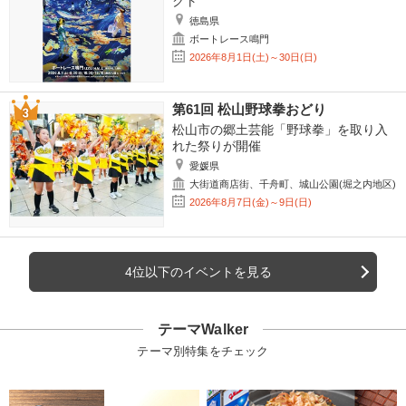
クト
徳島県
ボートレース鳴門
2026年8月1日(土)～30日(日)
第61回 松山野球拳おどり
松山市の郷土芸能「野球拳」を取り入
れた祭りが開催
愛媛県
大街道商店街、千舟町、城山公園(堀之内地区)
2026年8月7日(金)～9日(日)
4位以下のイベントを見る
テーマWalker
テーマ別特集をチェック