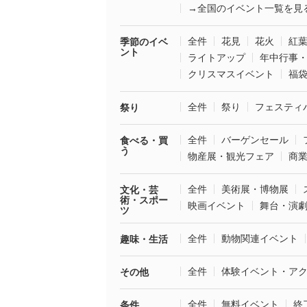
→全国のイベント一覧を見
全件
花見
花火
紅
季節のイベ
ント
ライトアップ
年中行事
クリスマスイベント
福
全件
祭り
フェスティ
祭り
全件
バーゲンセール
食べる・買
う
物産展・観光フェア
商
全件
美術展・博物展
文化・芸
術・スポー
映画イベント
舞台・演
ツ
全件
動物関連イベント
趣味・生活
全件
体験イベント・ア
その他
全件
無料イベント
終
条件