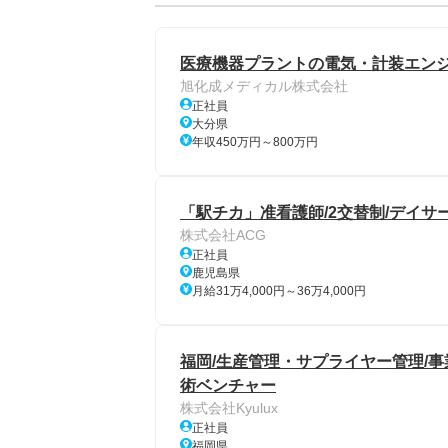
医療機器プラントの電気・計装エン
旭化成メディカル株式会社
正社員
大分県
年収450万円～800万円
「駅チカ」准看護師/2交替制/デイサ
株式会社ACG
正社員
鹿児島県
月給31万4,000円～36万4,000円
福岡/生産管理・サプライヤー管理/事
術ベンチャー
株式会社Kyulux
正社員
福岡県