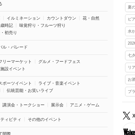
る
夏
葉
イルミネーション
カウントダウン
花・自然
ビ
・歳時記
味覚狩り・フルーツ狩り
水
袋・初売り
20
バル・パレード
七
フリーマーケット
グルメ・フードフェス
リ
業施設イベント
お
スポーツイベント
ライブ・音楽イベント
劇
伝統芸能・お笑いライブ
プ
講演会・トークショー
展示会
アニメ・ゲーム
クティビティ
その他のイベント
了間際