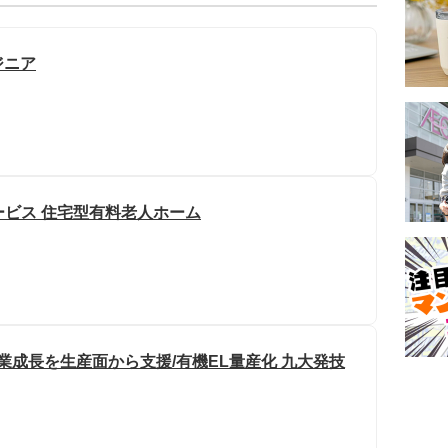
ジニア
ービス 住宅型有料老人ホーム
業成長を生産面から支援/有機EL量産化 九大発技