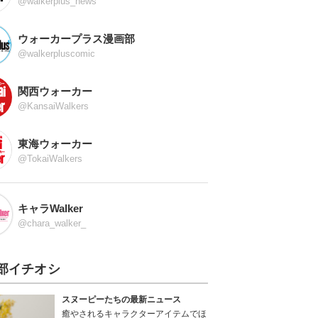
@walkerplus_news
ウォーカープラス漫画部
@walkerpluscomic
関西ウォーカー
@KansaiWalkers
東海ウォーカー
@TokaiWalkers
キャラWalker
@chara_walker_
部イチオシ
スヌーピーたちの最新ニュース
癒やされるキャラクターアイテムでほ