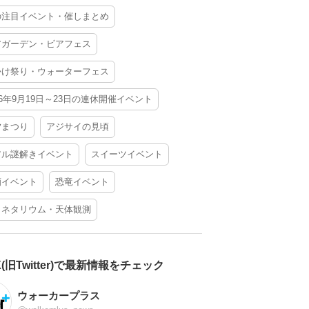
の注目イベント・催しまとめ
アガーデン・ビアフェス
かけ祭り・ウォーターフェス
26年9月19日～23日の連休開催イベント
夕まつり
アジサイの見頃
アル謎解きイベント
スイーツイベント
酒イベント
恐竜イベント
ラネタリウム・天体観測
X(旧Twitter)で最新情報をチェック
ウォーカープラス