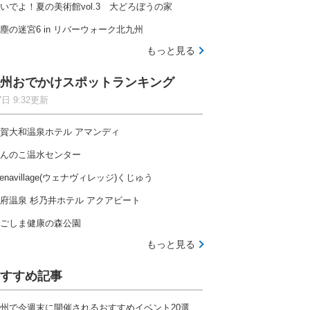
いでよ！夏の美術館vol.3 大どろぼうの家
塵の迷宮6 in リバーウォーク北九州
もっと見る
州おでかけスポットランキング
7日 9:32更新
賀大和温泉ホテル アマンディ
んのこ温水センター
enavillage(ウェナヴィレッジ)くじゅう
府温泉 杉乃井ホテル アクアビート
ごしま健康の森公園
もっと見る
すすめ記事
州で今週末に開催されるおすすめイベント20選