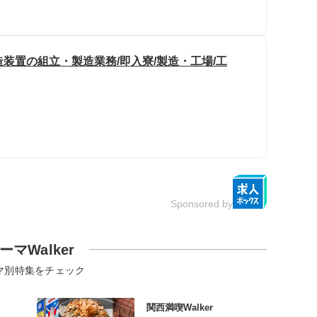
装置の組立・製造業務/即入寮/製造・工場/工
Sponsored by
ーマWalker
マ別特集をチェック
関西満喫Walker