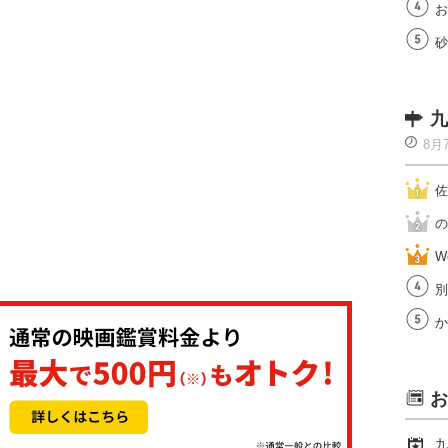
お
砂
九
8月
佐
の
W
別
か
お
九