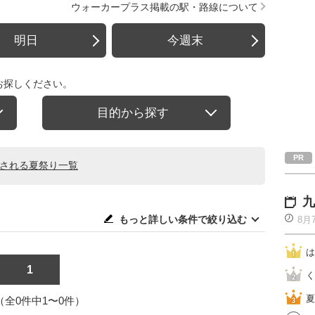
ウォーカープラス掲載の駅・路線について
明日
今週末
お探しください。
目的から探す
催される夏祭り一覧
九
もっと詳しい条件で絞り込む
8月
は
1
く
夏
1（全0件中1〜0件）