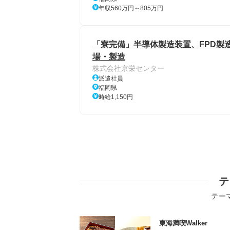
年収560万円～805万円
「寮完備」半導体製造装置、FPD製造
場・製造
株式会社京栄センター
派遣社員
福岡県
時給1,150円
テ
テー
東海満喫Walker