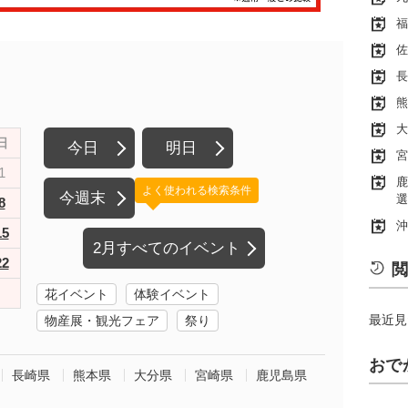
福
佐
長
熊
大
日
今日
明日
宮
1
鹿
よく使われる検索条件
今週末
選
8
沖
15
2月すべてのイベント
22
閲
花イベント
体験イベント
最近見
物産展・観光フェア
祭り
おで
長崎県
熊本県
大分県
宮崎県
鹿児島県