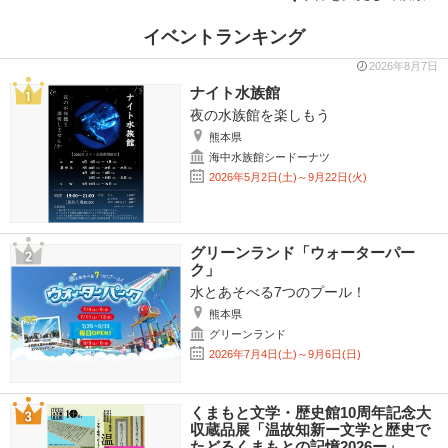
イベントランキング
2026年8月7日
ナイト水族館
夜の水族館を楽しもう
熊本県
海中水族館シードーナツ
2026年5月2日(土)～9月22日(火)
グリーンランド「ウォーターパー
ク」
水とあそべる7つのプール！
熊本県
グリーンランド
2026年7月4日(土)～9月6日(日)
くまもと文学・歴史館10周年記念大
収蔵品展「温故知新ー文学と歴史で
たどるくまもとの記憶2026ー」