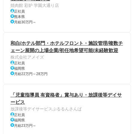
焼肉館 彩炉 学園大通り店
正社員
熊本県
月給30万円～
和白/ホテル部門・ホテルフロント・施設管理/複数チ
ェーン展開の上場企業/初任地希望可能/未経験歓迎
株式会社アメイズ
正社員
福岡県
月給22万円～28万円
「児童指導員 有資格者」賞与あり・放課後等デイサ
ービス
放課後等デイサービスぷるるんさんば
正社員
福岡県
月給23万円～