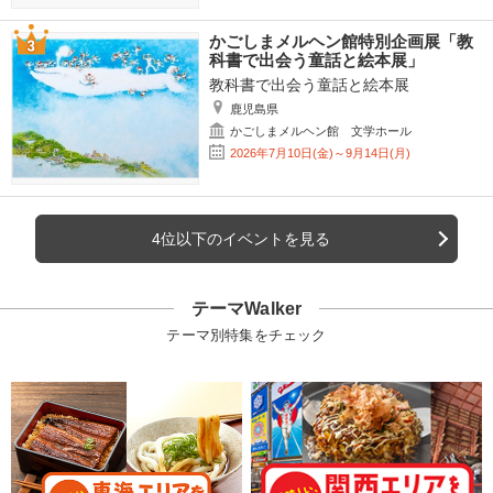
かごしまメルヘン館特別企画展「教
科書で出会う童話と絵本展」
教科書で出会う童話と絵本展
鹿児島県
かごしまメルヘン館 文学ホール
2026年7月10日(金)～9月14日(月)
4位以下のイベントを見る
テーマWalker
テーマ別特集をチェック