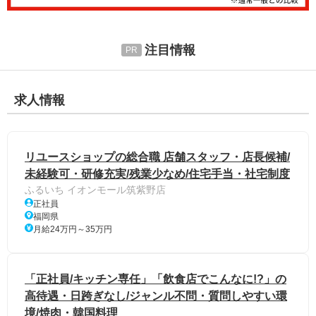
注目情報
求人情報
リユースショップの総合職 店舗スタッフ・店長候補/
未経験可・研修充実/残業少なめ/住宅手当・社宅制度
ふるいち イオンモール筑紫野店
正社員
福岡県
月給24万円～35万円
「正社員/キッチン専任」「飲食店でこんなに!?」の
高待遇・日跨ぎなし/ジャンル不問・質問しやすい環
境/焼肉・韓国料理