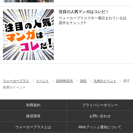
注目の人気マンガはコレだ！
ウォーカープラスで今一番読まれている話
題作をチェック!!
ウォーカープラス
イベント
2026年02月
28日
九州のイベント
鹿児
島県のイベント
利用規約
プライバシーポリシー
推奨環境
お問い合わせ
ウォーカープラスとは
Webプッシュ通知について