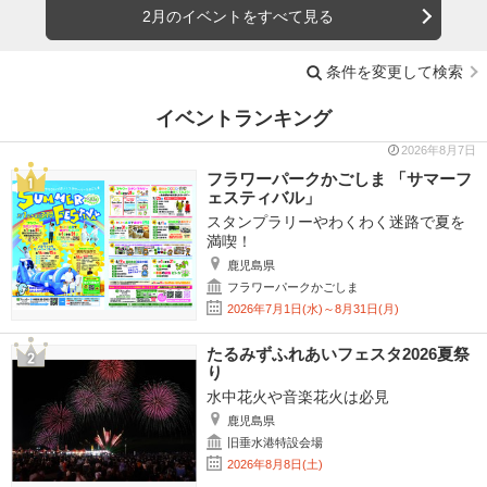
2月のイベントをすべて見る
条件を変更して検索
イベントランキング
2026年8月7日
フラワーパークかごしま 「サマーフ
ェスティバル」
スタンプラリーやわくわく迷路で夏を
満喫！
鹿児島県
フラワーパークかごしま
2026年7月1日(水)～8月31日(月)
たるみずふれあいフェスタ2026夏祭
り
水中花火や音楽花火は必見
鹿児島県
旧垂水港特設会場
2026年8月8日(土)