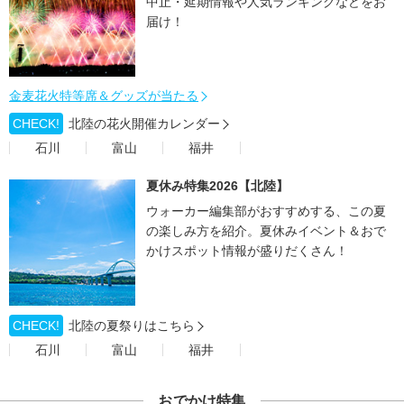
中止・延期情報や人気ランキングなどをお
届け！
金麦花火特等席＆グッズが当たる
CHECK!
北陸の花火開催カレンダー
石川
富山
福井
夏休み特集2026【北陸】
ウォーカー編集部がおすすめする、この夏
の楽しみ方を紹介。夏休みイベント＆おで
かけスポット情報が盛りだくさん！
CHECK!
北陸の夏祭りはこちら
石川
富山
福井
おでかけ特集