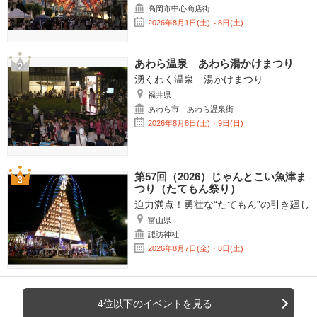
高岡市中心商店街
2026年8月1日(土)～8日(土)
あわら温泉 あわら湯かけまつり
湧くわく温泉 湯かけまつり
福井県
あわら市 あわら温泉街
2026年8月8日(土)・9日(日)
第57回（2026）じゃんとこい魚津ま
つり（たてもん祭り）
迫力満点！勇壮な“たてもん”の引き廻し
富山県
諏訪神社
2026年8月7日(金)・8日(土)
4位以下のイベントを見る