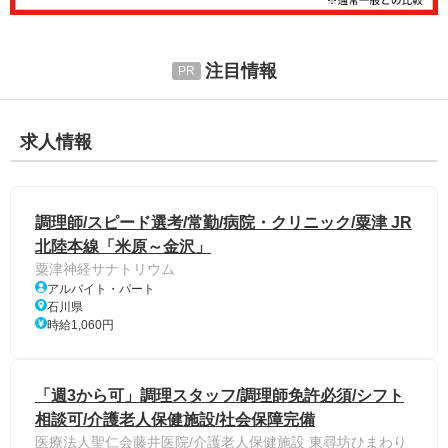
注目情報
求人情報
調理師/スピード選考/常勤/病院・クリニック/粟津 JR
北陸本線「米原～金沢」
粟津神経サナトリウム
アルバイト・パート
石川県
時給1,060円
「週3から可」調理スタッフ/調理師免許必須/シフト
相談可/介護老人保健施設/社会保障完備
医療法人聖仁会藤井医院/介護老人保健施設 東尋坊ひまわり