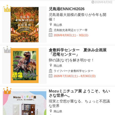
2026年8月9日
児島港ENNICHI2026
児島港最大規模の夏祭りが今年も開
催！
岡山県
児島観光港周辺エリア一帯
2026年8月8日(土)・9日(日)
倉敷科学センター 夏休み企画展
「恐竜センター」
卵の謎(なぞ)を解き明かせ！
岡山県
ライフパーク倉敷科学センター
2026年7月18日(土)～8月30日(日)
Mozuミニチュア展 ようこそ、ちい
さな世界へ。
現実と空想が重なる、ちょっと不思議
な世界
岡山県