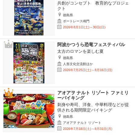
共創がコンセプト 教育的なプロジェ
クト
徳島県
ボートレース鳴門
2026年8月1日(土)～30日(日)
阿波かつうら恐竜フェスティバル
太古のロマンを楽しむ夏
徳島県
人形文化交流館ほか
2026年7月25日(土)～8月16日(日)
アオアヲ ナルト リゾート ファミリ
ーバイキング
刺身や寿司、洋食、中華料理などが提
供される期間限定バイキング
徳島県
アオアヲ ナルト リゾート
2026年7月18日(土)～8月31日(月)