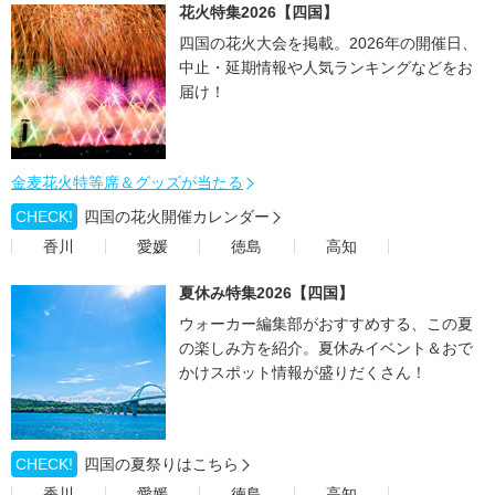
花火特集2026【四国】
四国の花火大会を掲載。2026年の開催日、
中止・延期情報や人気ランキングなどをお
届け！
金麦花火特等席＆グッズが当たる
CHECK!
四国の花火開催カレンダー
香川
愛媛
徳島
高知
夏休み特集2026【四国】
ウォーカー編集部がおすすめする、この夏
の楽しみ方を紹介。夏休みイベント＆おで
かけスポット情報が盛りだくさん！
CHECK!
四国の夏祭りはこちら
香川
愛媛
徳島
高知