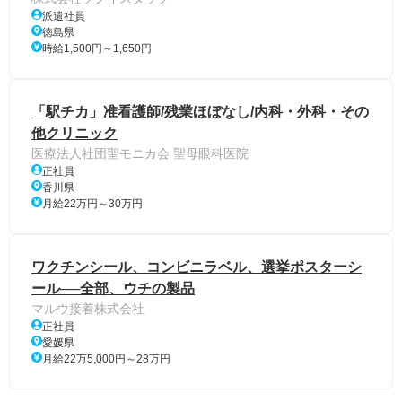
派遣社員
徳島県
時給1,500円～1,650円
「駅チカ」准看護師/残業ほぼなし/内科・外科・その
他クリニック
医療法人社団聖モニカ会 聖母眼科医院
正社員
香川県
月給22万円～30万円
ワクチンシール、コンビニラベル、選挙ポスターシ
ール──全部、ウチの製品
マルウ接着株式会社
正社員
愛媛県
月給22万5,000円～28万円