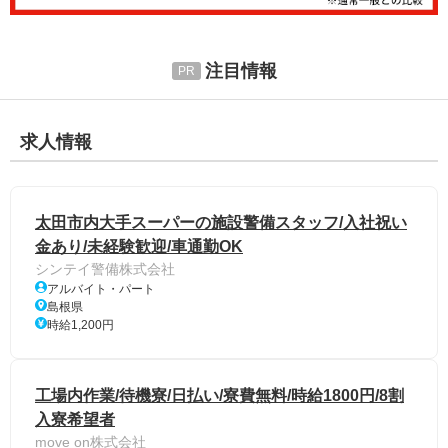
注目情報
求人情報
太田市内大手スーパーの施設警備スタッフ/入社祝い
金あり/未経験歓迎/車通勤OK
シンテイ警備株式会社
アルバイト・パート
島根県
時給1,200円
工場内作業/待機寮/日払い/寮費無料/時給1800円/8割
入寮希望者
move on株式会社