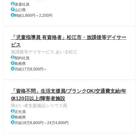
派遣社員
山口県
時給1,800円～2,250円
「児童指導員 有資格者」松江市・放課後等デイサー
ビス
放課後等デイサービス あいる松江
契約社員
島根県
月給17万8,500円～
「資格不問」生活支援員/ブランクOK/交通費支給/年
休120日以上/障害者施設
障がい者支援施設シリウス苑
正社員
島根県
月給18万8,800円～24万4,800円