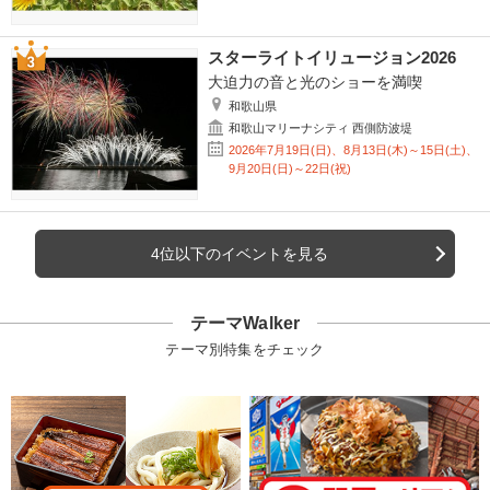
スターライトイリュージョン2026
大迫力の音と光のショーを満喫
和歌山県
和歌山マリーナシティ 西側防波堤
2026年7月19日(日)、8月13日(木)～15日(土)、
9月20日(日)～22日(祝)
4位以下のイベントを見る
テーマWalker
テーマ別特集をチェック