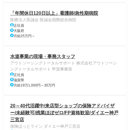
「年間休日120日以上」看護師/急性期病院
医療法人医誠会 医誠会国際総合病院
正社員
大阪府
月給25万円～
水道事業の現場・事務スタッフ
アウトソーシングトータルサポート 株式会社アウトソーシ
ングトータルサポート 甲賀事務室
正社員
滋賀県
月給19万1,000円～30万円
20～40代活躍中/来店型ショップの保険アドバイザ
ー/未経験可/残業ほぼゼロ/FP資格歓迎/ダイエー神戸
三宮店
保険ほっとライン ダイエー神戸三宮店