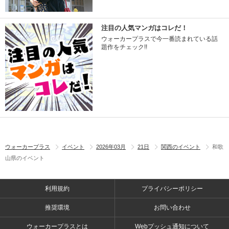
注目の人気マンガはコレだ！
ウォーカープラスで今一番読まれている話
題作をチェック!!
ウォーカープラス
イベント
2026年03月
21日
関西のイベント
和歌
山県のイベント
利用規約
プライバシーポリシー
推奨環境
お問い合わせ
ウォーカープラスとは
Webプッシュ通知について