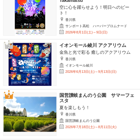
Takamatsu
空に心を躍らせよう！明日へのビー
ト！
香川県
サンポート高松 ハーバープロムナード
2026年8月1日(土)～9日(日)
イオンモール綾川 アクアリウム
金魚と光で彩る 癒しのアクアリウム
香川県
イオンモール綾川
2026年6月13日(土)～9月13日(日)
国営讃岐まんのう公園 サマーフェ
スタ
夏を楽しもう！
香川県
国営讃岐まんのう公園
2026年7月18日(土)～8月11日(火)