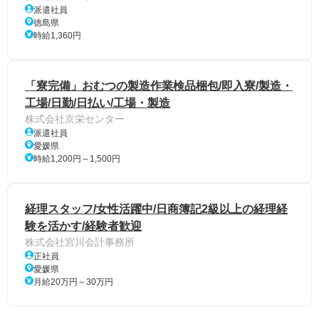
派遣社員
徳島県
時給1,360円
「寮完備」おむつの製造作業検品梱包/即入寮/製造・
工場/日勤/日払い/工場・製造
株式会社京栄センター
派遣社員
愛媛県
時給1,200円～1,500円
経理スタッフ/女性活躍中/日商簿記2級以上の経理経
験を活かす/経験者歓迎
株式会社宮川会計事務所
正社員
愛媛県
月給20万円～30万円