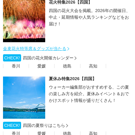
花火特集2026【四国】
四国の花火大会を掲載。2026年の開催日、
中止・延期情報や人気ランキングなどをお
届け！
金麦花火特等席＆グッズが当たる
CHECK!
四国の花火開催カレンダー
香川
愛媛
徳島
高知
夏休み特集2026【四国】
ウォーカー編集部がおすすめする、この夏
の楽しみ方を紹介。夏休みイベント＆おで
かけスポット情報が盛りだくさん！
CHECK!
四国の夏祭りはこちら
香川
愛媛
徳島
高知