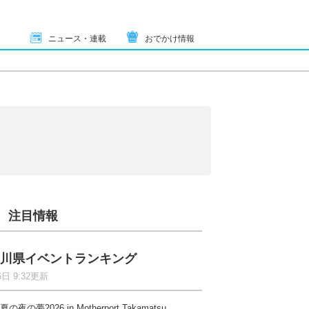
ニュース・連載
おでかけ情報
注目情報
川県イベントランキング
6日 9:32更新
夏の夜の夢2026 in Motherport Takamatsu