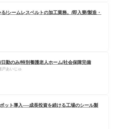
る/シームレスベルトの加工業務。/即入寮/製造・
/日勤のみ/特別養護老人ホーム/社会保障完備
瀬戸あいじゅ
ロボット導入──成長投資を続ける工場のシール製