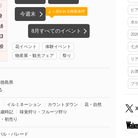
2
ビ
よく使われる検索条件
今週末
9
水
16
8月すべてのイベント
20
23
30
花イベント
体験イベント
七
物産展・観光フェア
祭り
リ
お
徳島県
プ
る
葉
イルミネーション
カウントダウン
花・自然
・歳時記
味覚狩り・フルーツ狩り
袋・初売り
バル・パレード