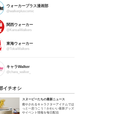
ウォーカープラス漫画部
@walkerpluscomic
関西ウォーカー
@KansaiWalkers
東海ウォーカー
@TokaiWalkers
キャラWalker
@chara_walker_
部イチオシ
スヌーピーたちの最新ニュース
癒やされるキャラクターアイテムでほ
っと一息つこう！かわいい最新グッズ
やイベント情報を毎日配信