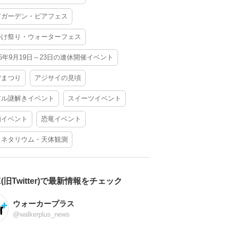
アガーデン・ビアフェス
かけ祭り・ウォーターフェス
26年9月19日～23日の連休開催イベント
夕まつり
アジサイの見頃
アル謎解きイベント
スイーツイベント
酒イベント
恐竜イベント
ラネタリウム・天体観測
X(旧Twitter)で最新情報をチェック
ウォーカープラス
@walkerplus_news