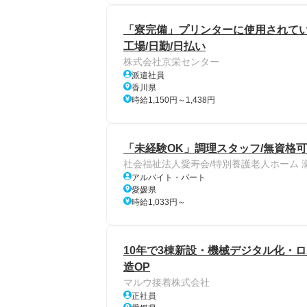
「寮完備」プリンターに使用されてい
工場/日勤/日払い
株式会社京栄センター
派遣社員
香川県
時給1,150円～1,438円
「未経験OK」調理スタッフ/無資格可
社会福祉法人愛寿会/特別養護老人ホーム 
アルバイト・パート
愛媛県
時給1,033円～
10年で3棟新設・機械デジタル化・
造OP
マルウ接着株式会社
正社員