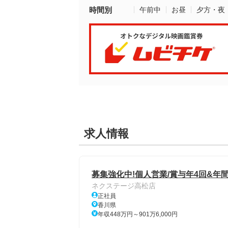
時間別
午前中
お昼
夕方・夜
求人情報
募集強化中!個人営業/賞与年4回&年間
ネクステージ高松店
正社員
香川県
年収448万円～901万6,000円