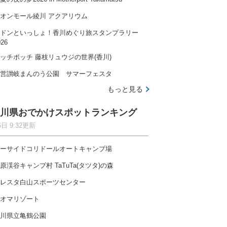
オンモール綾川 アクアリウム
ドンといっしょ！香川めぐり旅スタンプラリー
026
ッチポッチ 藤枝リュウジの世界(香川)
営讃岐まんのう公園 サマーフェスタ
もっと見る
川県おでかけスポットランキング
6日 9:32更新
ーサイドコリドールオートキャンプ場
原渓谷キャンプ村 TaTuTa(タツタ)の森
レスタ白山スポーツセンター
オマリゾート
川県立亀鶴公園