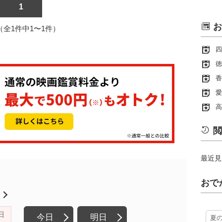
1
お
1（全1件中1〜1件）
四
徳
香
愛
高
閲
最近見
おで
月
日
今日
明日
夏