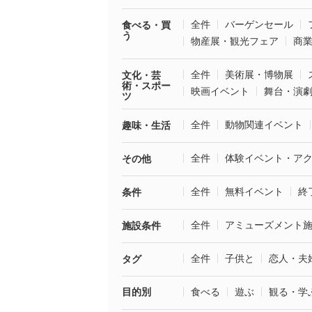
全件
バーゲンセール
食べる・買
う
物産展・観光フェア
商
全件
美術展・博物展
文化・芸
術・スポー
映画イベント
舞台・演
ツ
全件
動物関連イベント
趣味・生活
全件
体験イベント・ア
その他
全件
無料イベント
終
条件
全件
アミューズメント
施設条件
全件
子供と
恋人・夫
タグ
目的別
食べる
遊ぶ
観る・学