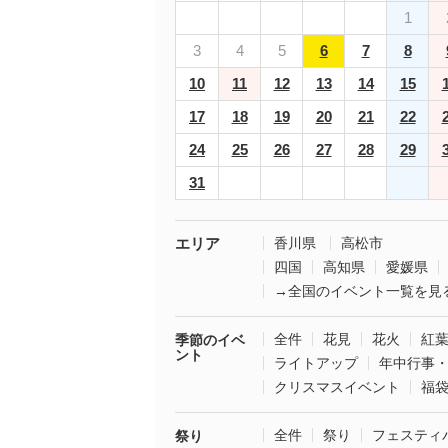
1
3
4
5
6
7
8
10
11
12
13
14
15
17
18
19
20
21
22
24
25
26
27
28
29
31
エリア
香川県
高松市
四国
高知県
愛媛県
→全国のイベント一覧を見
全件
花見
花火
紅
季節のイベ
ント
ライトアップ
年中行事
クリスマスイベント
福
全件
祭り
フェスティ
祭り