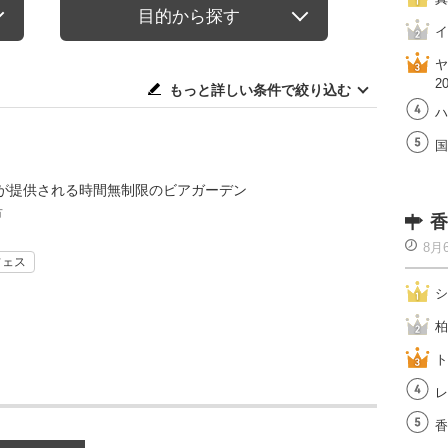
目的から探す
イ
ヤ
2
もっと詳しい条件で絞り込む
ハ
国
が提供される時間無制限のビアガーデン
市
香
8月
フェス
シ
柏
ト
レ
香