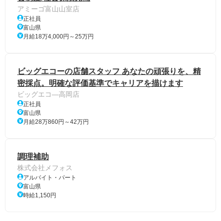
アミーゴ富山山室店
正社員
富山県
月給18万4,000円～25万円
ビッグエコーの店舗スタッフ あなたの頑張りを、精
密採点。明確な評価基準でキャリアを描けます
ビッグエコ―高岡店
正社員
富山県
月給28万860円～42万円
調理補助
株式会社メフォス
アルバイト・パート
富山県
時給1,150円