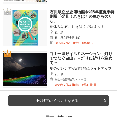
石川県立歴史博物館令和8年度夏季特
別展「発見！れきはくの生きものた
ち」
夏休みは石川れきはくで決まり！
石川県
石川県立歴史博物館
2026年7月25日(土)～8月30日(日)
白山一里野イルミネーション「灯り
でつなぐ白山」～灯りに祈りを込め
て～
夏のゲレンデが幻想的にライトアップ
石川県
白山一里野温泉スキー場
2026年7月11日(土)～9月27日(日)
4位以下のイベントを見る