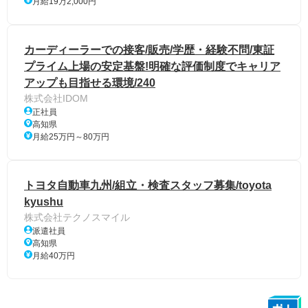
月給19万2,000円
カーディーラーでの接客/販売/学歴・経験不問/東証
プライム上場の安定基盤!明確な評価制度でキャリア
アップも目指せる環境/240
株式会社IDOM
正社員
高知県
月給25万円～80万円
トヨタ自動車九州/組立・検査スタッフ募集/toyota
kyushu
株式会社テクノスマイル
派遣社員
高知県
月給40万円