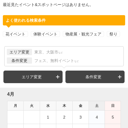
最近見たイベント&スポットページはありません。
よく使われる検索条件
花イベント
体験イベント
物産展・観光フェア
祭り
エリア変更
東京、大阪市
など
条件変更
フェス、無料イベント
など
エリア変更
条件変更
4月
月
火
水
木
金
土
日
1
2
3
4
5