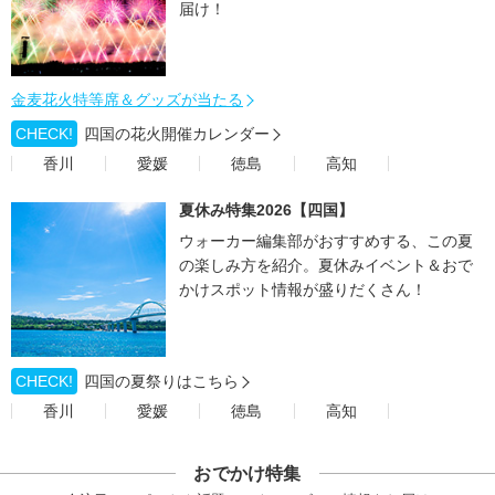
届け！
金麦花火特等席＆グッズが当たる
CHECK!
四国の花火開催カレンダー
香川
愛媛
徳島
高知
夏休み特集2026【四国】
ウォーカー編集部がおすすめする、この夏
の楽しみ方を紹介。夏休みイベント＆おで
かけスポット情報が盛りだくさん！
CHECK!
四国の夏祭りはこちら
香川
愛媛
徳島
高知
おでかけ特集