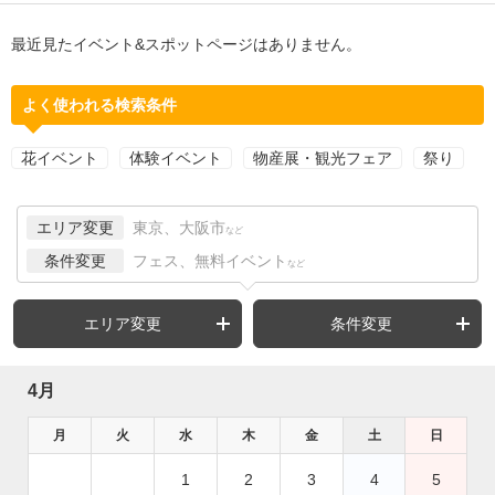
最近見たイベント&スポットページはありません。
よく使われる検索条件
花イベント
体験イベント
物産展・観光フェア
祭り
エリア変更
東京、大阪市
など
条件変更
フェス、無料イベント
など
エリア変更
条件変更
4月
月
火
水
木
金
土
日
1
2
3
4
5