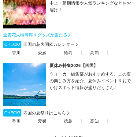
中止・延期情報や人気ランキングなどをお
届け！
金麦花火特等席＆グッズが当たる
CHECK!
四国の花火開催カレンダー
香川
愛媛
徳島
高知
夏休み特集2026【四国】
ウォーカー編集部がおすすめする、この夏
の楽しみ方を紹介。夏休みイベント＆おで
かけスポット情報が盛りだくさん！
CHECK!
四国の夏祭りはこちら
香川
愛媛
徳島
高知