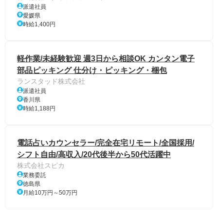
派遣社員
愛媛県
時給1,400円
軽作業/未経験歓迎 週3日から相談OK カンタン電子
部品ピッキング 仕分け・ピッキング・梱包
ランスタッド株式会社
派遣社員
香川県
時給1,188円
電話占いカウンセラー/完全在宅リモート/全国採用/
シフト自由/高収入/20代後半から50代活躍中
株式会社スピカ
業務委託
徳島県
月給10万円～50万円