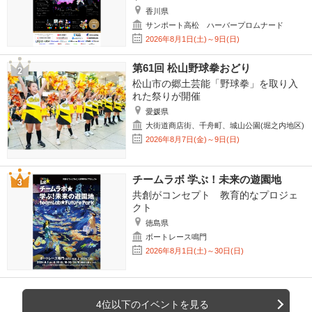
香川県
サンポート高松 ハーバープロムナード
2026年8月1日(土)～9日(日)
第61回 松山野球拳おどり
松山市の郷土芸能「野球拳」を取り入
れた祭りが開催
愛媛県
大街道商店街、千舟町、城山公園(堀之内地区)
2026年8月7日(金)～9日(日)
チームラボ 学ぶ！未来の遊園地
共創がコンセプト 教育的なプロジェ
クト
徳島県
ボートレース鳴門
2026年8月1日(土)～30日(日)
4位以下のイベントを見る