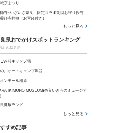
城京まつり
師寺×いざいざ奈良 限定コラボ刺繍お守り授与
薬師寺拝観（お写経付き）
もっと見る
良県おでかけスポットランキング
9日 9:32更新
ごみ村キャンプ場
の川オートキャンプ沢谷
オンモール橿原
ARA IKIMONO MUSEUM(奈良いきものミュージア
)
良健康ランド
もっと見る
すすめ記事