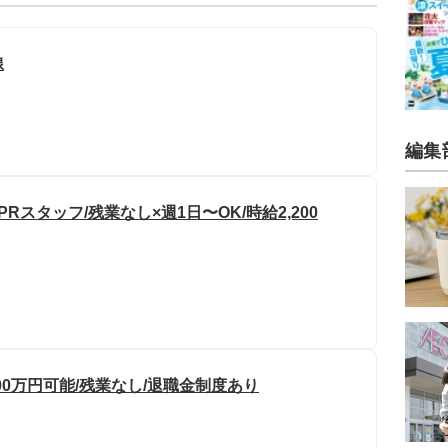
線
編集
スタッフ/残業なし×週1日〜OK/時給2,200
00万円可能/残業なし/退職金制度あり