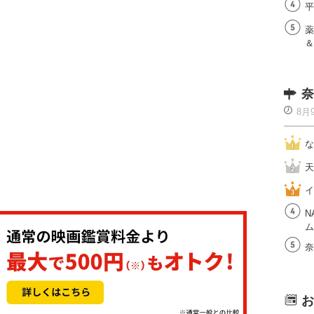
平
薬
＆
奈
8月
な
天
イ
N
ム
奈
お