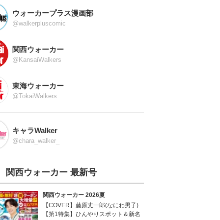
ウォーカープラス漫画部
@walkerpluscomic
関西ウォーカー
@KansaiWalkers
東海ウォーカー
@TokaiWalkers
キャラWalker
@chara_walker_
関西ウォーカー 最新号
関西ウォーカー 2026夏
【COVER】藤原丈一郎(なにわ男子)
【第1特集】ひんやりスポット＆新名