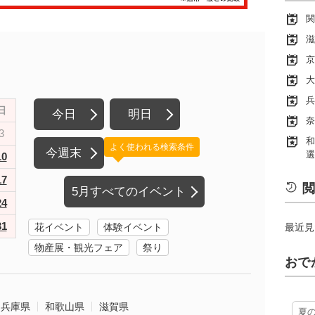
関
滋
京
大
兵
日
今日
明日
奈
3
和
よく使われる検索条件
今週末
選
10
17
閲
5月すべてのイベント
24
31
花イベント
体験イベント
最近見
物産展・観光フェア
祭り
おで
兵庫県
和歌山県
滋賀県
夏