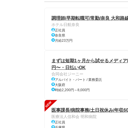
調理師/早期転職可/常勤/奈良 大和路
ホテル日航奈良
正社員
奈良県
月給23万円
まずは短期1ヶ月から試せるメディアPR
円〜・日払いOK
合同会社ジーニー
アルバイト・パート / 業務委託
大阪府
時給2,200円～8,000円
NEW
医事課長/病院事務/土日祝休み/年収6
医療法人信和会 明和病院
正社員
兵庫県