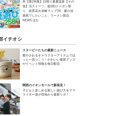
所【第2特集】日帰り避暑温泉【その
他】涼スイーツ、超(得)クーポン祭
り、絶景花火攻略マップ'26、夏の淡
路島でしたいこと、ラーメン新店
NEWS ほか
部イチオシ
スヌーピーたちの最新ニュース
癒やされるキャラクターアイテムでほ
っと一息つこう！かわいい最新グッズ
やイベント情報を毎日配信
関西のイオンモールで新発見！
子どもと楽しめる新しい遊び方をママ
ライター達が現地から最新リポ！