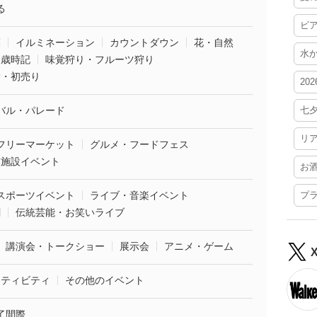
る
ビ
葉
イルミネーション
カウントダウン
花・自然
水
・歳時記
味覚狩り・フルーツ狩り
袋・初売り
20
バル・パレード
七
リ
フリーマーケット
グルメ・フードフェス
業施設イベント
お
スポーツイベント
ライブ・音楽イベント
プ
劇
伝統芸能・お笑いライブ
講演会・トークショー
展示会
アニメ・ゲーム
クティビティ
その他のイベント
了間際