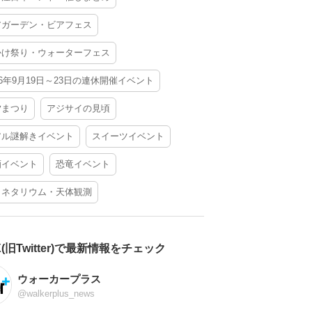
アガーデン・ビアフェス
かけ祭り・ウォーターフェス
26年9月19日～23日の連休開催イベント
夕まつり
アジサイの見頃
アル謎解きイベント
スイーツイベント
酒イベント
恐竜イベント
ラネタリウム・天体観測
X(旧Twitter)で最新情報をチェック
ウォーカープラス
@walkerplus_news