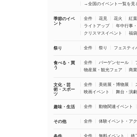
→全国のイベント一覧を見
全件
花見
花火
紅
季節のイベ
ント
ライトアップ
年中行事
クリスマスイベント
福
全件
祭り
フェスティ
祭り
全件
バーゲンセール
食べる・買
う
物産展・観光フェア
商
全件
美術展・博物展
文化・芸
術・スポー
映画イベント
舞台・演
ツ
全件
動物関連イベント
趣味・生活
全件
体験イベント・ア
その他
全件
無料イベント
終
条件