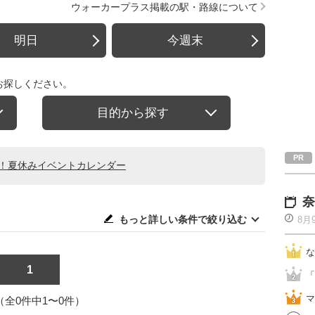
ウォーカープラス掲載の駅・路線について
明日
今週末
お探しください。
目的から探す
る！夏休みイベントカレンダー
奈
もっと詳しい条件で絞り込む
8月
な
1
「
マ
1（全0件中1〜0件）