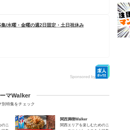
集/水曜・金曜の週2日固定・土日祝休み
Sponsored by
ーマWalker
マ別特集をチェック
関西満喫Walker
めのニ
関西エリアを楽しむためのニ