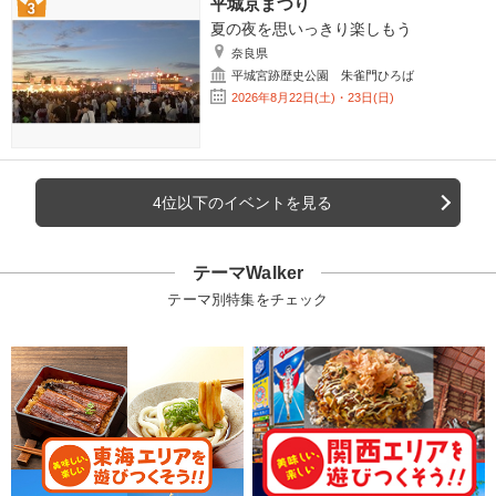
平城京まつり
夏の夜を思いっきり楽しもう
奈良県
平城宮跡歴史公園 朱雀門ひろば
2026年8月22日(土)・23日(日)
4位以下のイベントを見る
テーマWalker
テーマ別特集をチェック