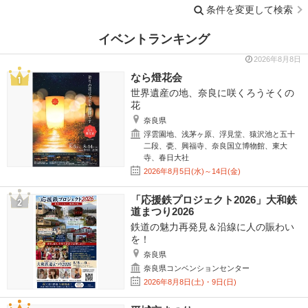
条件を変更して検索
イベントランキング
2026年8月8日
なら燈花会
世界遺産の地、奈良に咲くろうそくの
花
奈良県
浮雲園地、浅茅ヶ原、浮見堂、猿沢池と五十
二段、甍、興福寺、奈良国立博物館、東大
寺、春日大社
2026年8月5日(水)～14日(金)
「応援鉄プロジェクト2026」大和鉄
道まつり2026
鉄道の魅力再発見＆沿線に人の賑わい
を！
奈良県
奈良県コンベンションセンター
2026年8月8日(土)・9日(日)