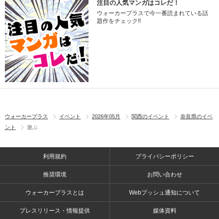
注目の人気マンガはコレだ！
ウォーカープラスで今一番読まれている話
題作をチェック!!
ウォーカープラス
イベント
2026年05月
関西のイベント
奈良県のイベ
ント
遊ぶ
利用規約
プライバシーポリシー
推奨環境
お問い合わせ
ウォーカープラスとは
Webプッシュ通知について
プレスリリース・情報提供
媒体資料