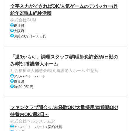
文字入力ができればOK/人気ゲームのデバッカー/昇
給年2回/未経験活躍
株式会社GUM
正社員
大阪府
月給28万円～50万円
「週3から可」調理スタッフ/調理師免許必須/日勤の
み/特別養護老人ホーム
社会福祉法人郁慈会/特別養護老人ホーム 郁慈苑
アルバイト・パート
奈良県
時給1,051円
ファンクラブ問合せ/未経験OK/大量採用/車通勤OK/
扶養内OK/週3日～
株式会社ベルシステム24
アルバイト・パート / 契約社員