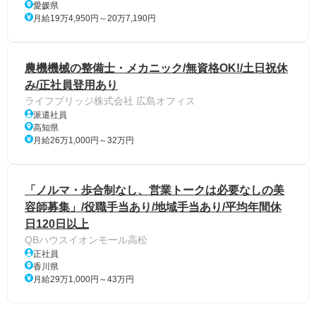
愛媛県
月給19万4,950円～20万7,190円
農機機械の整備士・メカニック/無資格OK!/土日祝休
み/正社員登用あり
ライフブリッジ株式会社 広島オフィス
派遣社員
高知県
月給26万1,000円～32万円
「ノルマ・歩合制なし、営業トークは必要なしの美
容師募集」/役職手当あり/地域手当あり/平均年間休
日120日以上
QBハウスイオンモール高松
正社員
香川県
月給29万1,000円～43万円