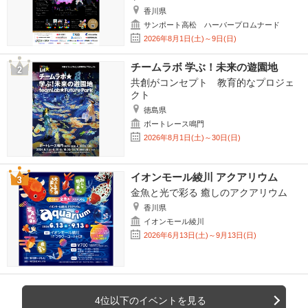
香川県
サンポート高松 ハーバープロムナード
2026年8月1日(土)～9日(日)
チームラボ 学ぶ！未来の遊園地
共創がコンセプト 教育的なプロジェ
クト
徳島県
ボートレース鳴門
2026年8月1日(土)～30日(日)
イオンモール綾川 アクアリウム
金魚と光で彩る 癒しのアクアリウム
香川県
イオンモール綾川
2026年6月13日(土)～9月13日(日)
4位以下のイベントを見る