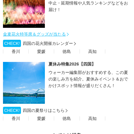
中止・延期情報や人気ランキングなどをお
届け！
金麦花火特等席＆グッズが当たる
CHECK!
四国の花火開催カレンダー
香川
愛媛
徳島
高知
夏休み特集2026【四国】
ウォーカー編集部がおすすめする、この夏
の楽しみ方を紹介。夏休みイベント＆おで
かけスポット情報が盛りだくさん！
CHECK!
四国の夏祭りはこちら
香川
愛媛
徳島
高知