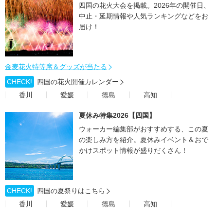
四国の花火大会を掲載。2026年の開催日、
中止・延期情報や人気ランキングなどをお
届け！
金麦花火特等席＆グッズが当たる
CHECK!
四国の花火開催カレンダー
香川
愛媛
徳島
高知
夏休み特集2026【四国】
ウォーカー編集部がおすすめする、この夏
の楽しみ方を紹介。夏休みイベント＆おで
かけスポット情報が盛りだくさん！
CHECK!
四国の夏祭りはこちら
香川
愛媛
徳島
高知