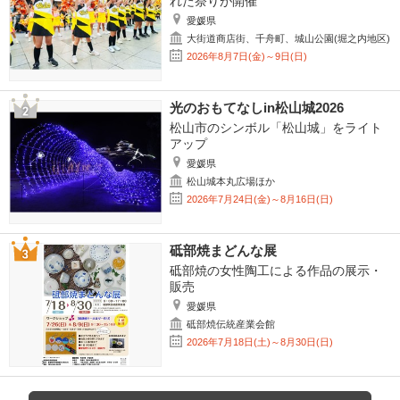
れた祭りが開催
愛媛県
大街道商店街、千舟町、城山公園(堀之内地区)
2026年8月7日(金)～9日(日)
光のおもてなしin松山城2026
松山市のシンボル「松山城」をライト
アップ
愛媛県
松山城本丸広場ほか
2026年7月24日(金)～8月16日(日)
砥部焼まどんな展
砥部焼の女性陶工による作品の展示・
販売
愛媛県
砥部焼伝統産業会館
2026年7月18日(土)～8月30日(日)