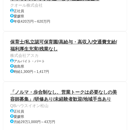
クオール株式会社
正社員
愛媛県
年収420万円～620万円
保育士/私立認可保育園/高給与・高収入/交通費支給/
福利厚生充実/残業なし
株式会社アスカ
アルバイト・パート
徳島県
時給1,300円～1,417円
「ノルマ・歩合制なし、営業トークは必要なしの美
容師募集」/研修あり/未経験者歓迎/地域手当あり
QBハウスイオン松山
正社員
愛媛県
月給29万1,000円～43万円