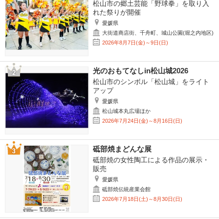
松山市の郷土芸能「野球拳」を取り入
れた祭りが開催
愛媛県
大街道商店街、千舟町、城山公園(堀之内地区)
2026年8月7日(金)～9日(日)
光のおもてなしin松山城2026
松山市のシンボル「松山城」をライト
アップ
愛媛県
松山城本丸広場ほか
2026年7月24日(金)～8月16日(日)
砥部焼まどんな展
砥部焼の女性陶工による作品の展示・
販売
愛媛県
砥部焼伝統産業会館
2026年7月18日(土)～8月30日(日)