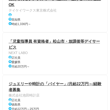
OK
テイケイワークス東京株式会社
高知県
時給1,336円～
「児童指導員 有資格者」松山市・放課後等デイサー
ビス
NEXT LABO
正社員
愛媛県
月給20万円～
ジュエリーや時計の「バイヤー」/月給22万円～/経験
者募集
株式会社池田時計店
正社員
徳島県
月給22万円～25万円