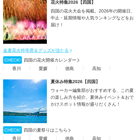
花火特集2026【四国】
四国の花火大会を掲載。2026年の開催日、
中止・延期情報や人気ランキングなどをお
届け！
金麦花火特等席＆グッズが当たる
CHECK!
四国の花火開催カレンダー
香川
愛媛
徳島
高知
夏休み特集2026【四国】
ウォーカー編集部がおすすめする、この夏
の楽しみ方を紹介。夏休みイベント＆おで
かけスポット情報が盛りだくさん！
CHECK!
四国の夏祭りはこちら
香川
愛媛
徳島
高知