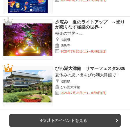
2026年5月23日(土)～9月6日(日)
夕涼み 夏のライトアップ ～光り
が織りなす極楽の世界～
極楽の世界へ…
滋賀県
西教寺
2026年7月25日(土)～9月6日(日)
びわ湖大津館 サマーフェスタ2026
夏休みの思い出をびわ湖大津館で！
滋賀県
びわ湖大津館
2026年7月25日(土)～8月9日(日)
4位以下のイベントを見る