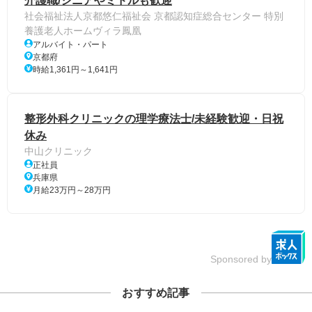
介護職/シニアやミドルも歓迎
社会福祉法人京都悠仁福祉会 京都認知症総合センター 特別
養護老人ホームヴィラ鳳凰
アルバイト・パート
京都府
時給1,361円～1,641円
整形外科クリニックの理学療法士/未経験歓迎・日祝
休み
中山クリニック
正社員
兵庫県
月給23万円～28万円
Sponsored by
おすすめ記事