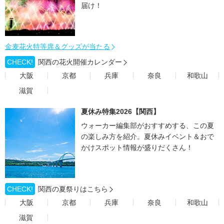
届け！
金麦花火特等席＆グッズが当たる
CHECK!
関西の花火開催カレンダー
大阪
京都
兵庫
奈良
和歌山
滋賀
夏休み特集2026【関西】
ウォーカー編集部がおすすめする、この夏
の楽しみ方を紹介。夏休みイベント＆おで
かけスポット情報が盛りだくさん！
CHECK!
関西の夏祭りはこちら
大阪
京都
兵庫
奈良
和歌山
滋賀