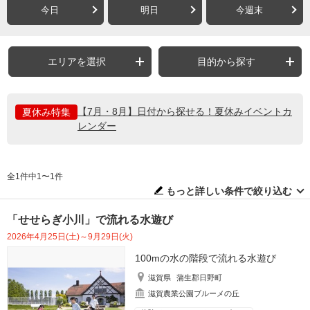
今日
明日
今週末
エリアを選択
目的から探す
【7月・8月】日付から探せる！夏休みイベントカ
夏休み特集
レンダー
全1件中1〜1件
もっと詳しい条件で絞り込む
「せせらぎ小川」で流れる水遊び
2026年4月25日(土)～9月29日(火)
100mの水の階段で流れる水遊び
滋賀県
蒲生郡日野町
滋賀農業公園ブルーメの丘