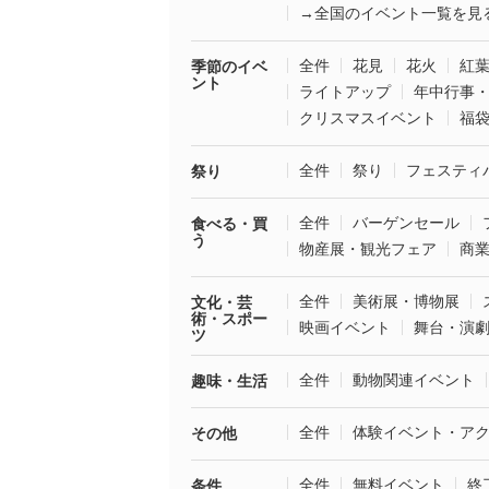
→全国のイベント一覧を見
全件
花見
花火
紅
季節のイベ
ント
ライトアップ
年中行事
クリスマスイベント
福
全件
祭り
フェスティ
祭り
全件
バーゲンセール
食べる・買
う
物産展・観光フェア
商
全件
美術展・博物展
文化・芸
術・スポー
映画イベント
舞台・演
ツ
全件
動物関連イベント
趣味・生活
全件
体験イベント・ア
その他
全件
無料イベント
終
条件