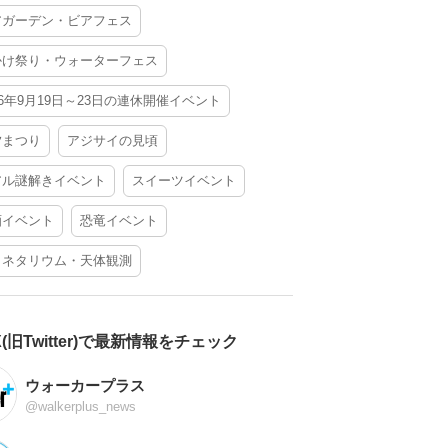
アガーデン・ビアフェス
かけ祭り・ウォーターフェス
26年9月19日～23日の連休開催イベント
夕まつり
アジサイの見頃
アル謎解きイベント
スイーツイベント
酒イベント
恐竜イベント
ラネタリウム・天体観測
X(旧Twitter)で最新情報をチェック
ウォーカープラス
@walkerplus_news