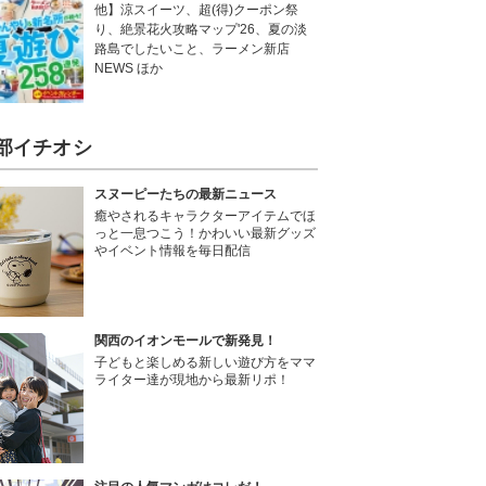
他】涼スイーツ、超(得)クーポン祭
り、絶景花火攻略マップ'26、夏の淡
路島でしたいこと、ラーメン新店
NEWS ほか
部イチオシ
スヌーピーたちの最新ニュース
癒やされるキャラクターアイテムでほ
っと一息つこう！かわいい最新グッズ
やイベント情報を毎日配信
関西のイオンモールで新発見！
子どもと楽しめる新しい遊び方をママ
ライター達が現地から最新リポ！