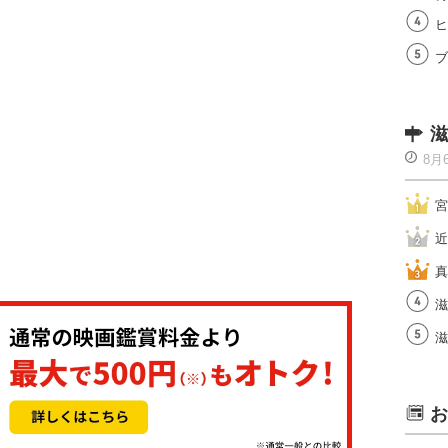
ヒ
ブ
滋
8月
宮
近
真
滋
滋
お