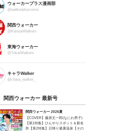
ウォーカープラス漫画部
@walkerpluscomic
関西ウォーカー
@KansaiWalkers
東海ウォーカー
@TokaiWalkers
キャラWalker
@chara_walker_
関西ウォーカー 最新号
関西ウォーカー 2026夏
【COVER】藤原丈一郎(なにわ男子)
【第1特集】ひんやりスポット＆新名
所【第2特集】日帰り避暑温泉【その