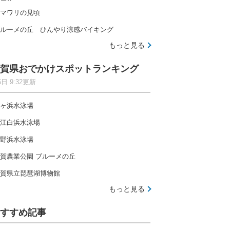
マワリの見頃
ルーメの丘 ひんやり涼感バイキング
もっと見る
賀県おでかけスポットランキング
6日 9:32更新
ヶ浜水泳場
江白浜水泳場
野浜水泳場
賀農業公園 ブルーメの丘
賀県立琵琶湖博物館
もっと見る
すすめ記事