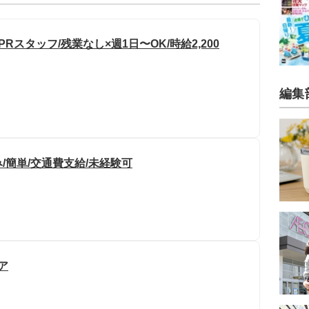
スタッフ/残業なし×週1日〜OK/時給2,200
編集
み/簡単/交通費支給/未経験可
ア