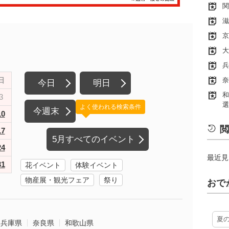
関
滋
京
大
兵
日
奈
今日
明日
和
3
選
よく使われる検索条件
今週末
10
閲
17
5月すべてのイベント
24
最近見
31
花イベント
体験イベント
物産展・観光フェア
祭り
おで
夏
兵庫県
奈良県
和歌山県