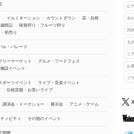
る
ビ
葉
イルミネーション
カウントダウン
花・自然
水
・歳時記
味覚狩り・フルーツ狩り
20
袋・初売り
七
バル・パレード
リ
フリーマーケット
グルメ・フードフェス
お
業施設イベント
プ
スポーツイベント
ライブ・音楽イベント
劇
伝統芸能・お笑いライブ
講演会・トークショー
展示会
アニメ・ゲーム
クティビティ
その他のイベント
了間際