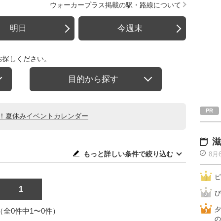
ウォーカープラス掲載の駅・路線について
明日
今週末
お探しください。
目的から探す
る！夏休みイベントカレンダー
滋
もっと詳しい条件で絞り込む
8月
ピ
1
び
夕
1（全0件中1〜0件）
の