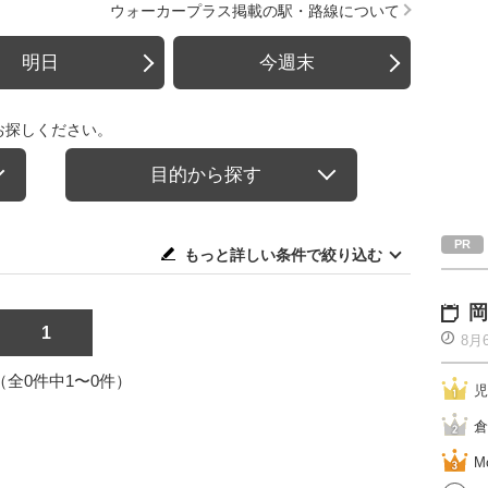
ウォーカープラス掲載の駅・路線について
明日
今週末
お探しください。
目的から探す
もっと詳しい条件で絞り込む
岡
1
8月
1（全0件中1〜0件）
児
倉
M