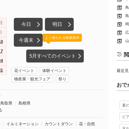
鳥
島
日
今日
明日
岡
3
広
よく使われる検索条件
今週末
山
10
17
閲
5月すべてのイベント
24
31
花イベント
体験イベント
最近見
物産展・観光フェア
祭り
おで
市
鳥取県
島根県
夏
る
ビ
葉
イルミネーション
カウントダウン
花・自然
水