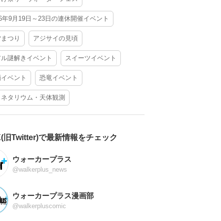
26年9月19日～23日の連休開催イベント
夕まつり
アジサイの見頃
アル謎解きイベント
スイーツイベント
酒イベント
恐竜イベント
ラネタリウム・天体観測
X(旧Twitter)で最新情報をチェック
ウォーカープラス
@walkerplus_news
ウォーカープラス漫画部
@walkerpluscomic