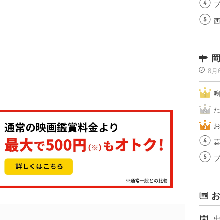
ブ
西
岡
8月
鳴
た
お
蒜
ブ
お
中