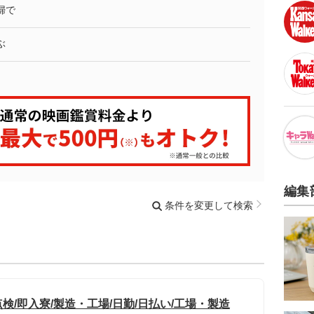
婦で
ぶ
編集
条件を変更して検索
/即入寮/製造・工場/日勤/日払い/工場・製造