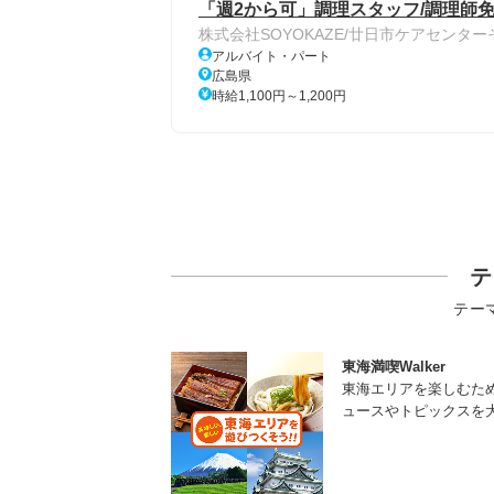
「週2から可」調理スタッフ/調理師免
株式会社SOYOKAZE/廿日市ケアセンター
アルバイト・パート
広島県
時給1,100円～1,200円
テ
テー
東海満喫Walker
東海エリアを楽しむた
ュースやトピックスを