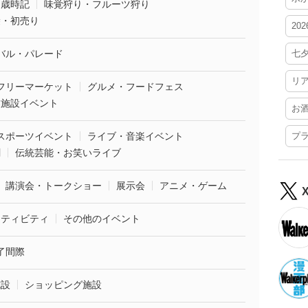
・歳時記
味覚狩り・フルーツ狩り
袋・初売り
20
バル・パレード
七
リ
フリーマーケット
グルメ・フードフェス
業施設イベント
お
スポーツイベント
ライブ・音楽イベント
プ
劇
伝統芸能・お笑いライブ
講演会・トークショー
展示会
アニメ・ゲーム
クティビティ
その他のイベント
了間際
施設
ショッピング施設