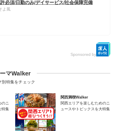
許必須/日勤のみ/デイサービス/社会保障完備
そよ風
Sponsored by
ーマWalker
マ別特集をチェック
関西満喫Walker
めのニ
関西エリアを楽しむためのニ
大特集
ュースやトピックスを大特集