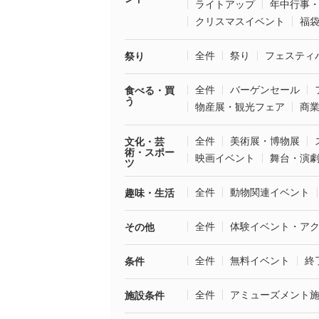
ライトアップ
年中行事
クリスマスイベント
福
全件
祭り
フェスティ
祭り
全件
バーゲンセール
食べる・買
う
物産展・観光フェア
商
全件
美術展・博物展
文化・芸
術・スポー
映画イベント
舞台・演
ツ
全件
動物関連イベント
趣味・生活
全件
体験イベント・ア
その他
全件
無料イベント
終
条件
全件
アミューズメント
施設条件