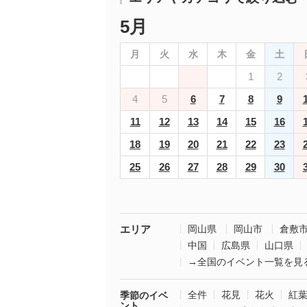
5月
月
火
水
木
金
土
1
2
4
5
6
7
8
9
11
12
13
14
15
16
18
19
20
21
22
23
25
26
27
28
29
30
エリア
岡山県
岡山市
倉敷
中国
広島県
山口県
→全国のイベント一覧を見
全件
花見
花火
紅
季節のイベ
ント