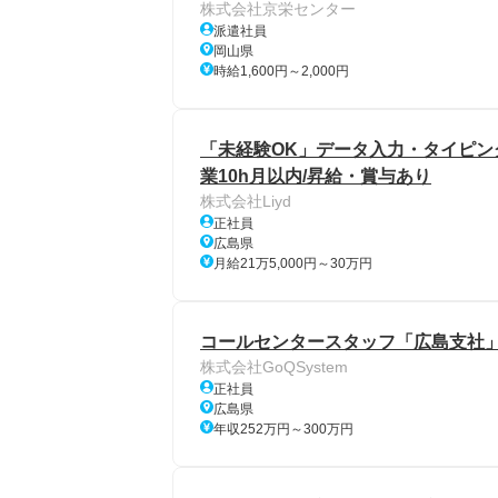
株式会社京栄センター
派遣社員
岡山県
時給1,600円～2,000円
「未経験OK」データ入力・タイピング業
業10h月以内/昇給・賞与あり
株式会社Liyd
正社員
広島県
月給21万5,000円～30万円
コールセンタースタッフ「広島支社」/
株式会社GoQSystem
正社員
広島県
年収252万円～300万円