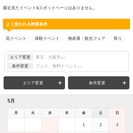
最近見たイベント&スポットページはありません。
よく使われる検索条件
花イベント
体験イベント
物産展・観光フェア
祭り
エリア変更
東京、大阪市
など
条件変更
フェス、無料イベント
など
エリア変更
条件変更
5月
月
火
水
木
金
土
日
1
2
3