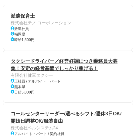
派遣保育士
株式会社テノ.コーポレーション
派遣社員
福岡県
時給1,500円
タクシードライバー／経営好調につき乗務員大募
集！安定の経営基盤でしっかり稼げる！
有限会社健軍タクシー
正社員 / アルバイト・パート
熊本県
日給5,000円
コールセンターリーダー/選べるシフト/週休3日OK/
開始日調整OK/服装自由
株式会社ベルシステム24
アルバイト・パート / 契約社員