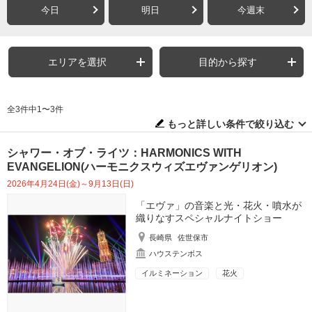
今日
明日
今週末
エリアを選択
目的から探す
全3件中1〜3件
もっと詳しい条件で絞り込む
シャワー・オブ・ライツ：HARMONICS WITH
EVANGELION(ハーモニクスウィズエヴァンゲリオン)
2026年4月24日(金)～9月13日(日)
「エヴァ」の音楽と光・花火・噴水が
織りなすスペシャルナイトショー
長崎県
佐世保市
ハウステンボス
イルミネーション
花火