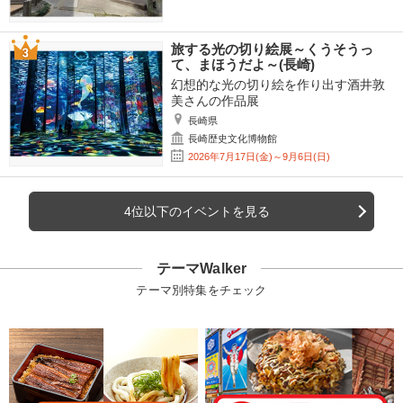
旅する光の切り絵展～くうそうっ
て、まほうだよ～(長崎)
幻想的な光の切り絵を作り出す酒井敦
美さんの作品展
長崎県
長崎歴史文化博物館
2026年7月17日(金)～9月6日(日)
4位以下のイベントを見る
テーマWalker
テーマ別特集をチェック