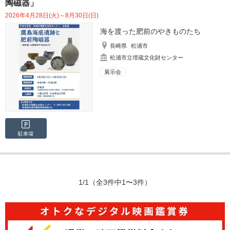
陶磁器」
2026年4月28日(火)～8月30日(日)
海を渡った肥前のやきものたち
長崎県
松浦市
松浦市立埋蔵文化財センター
展示会
駐車場
1/1
（全3件中1〜3件）