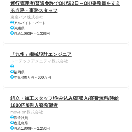
運行管理者/普通免許でOK/週2日～OK/乗務員を支え
る点呼・事務スタッフ
東京バス株式会社
アルバイト・パート
沖縄県
時給1,063円～1,329円
「九州」機械設計エンジニア
トーテックアメニティ株式会社
福岡県
年収400万円～600万円
組立・加工スタッフ/住み込み/高収入/寮費無料/時給
1800円/8割入寮希望者
move on株式会社
派遣社員
鹿児島県
時給1,800円～2,250円