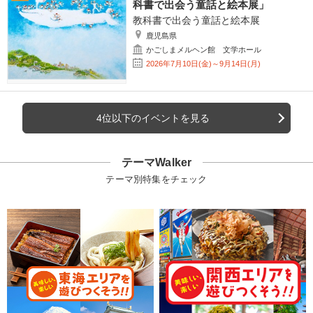
科書で出会う童話と絵本展」
教科書で出会う童話と絵本展
鹿児島県
かごしまメルヘン館 文学ホール
2026年7月10日(金)～9月14日(月)
4位以下のイベントを見る
テーマWalker
テーマ別特集をチェック