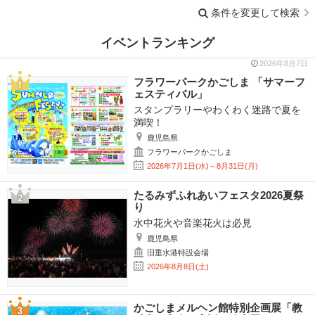
条件を変更して検索
イベントランキング
2026年8月7日
フラワーパークかごしま 「サマーフ
ェスティバル」
スタンプラリーやわくわく迷路で夏を
満喫！
鹿児島県
フラワーパークかごしま
2026年7月1日(水)～8月31日(月)
たるみずふれあいフェスタ2026夏祭
り
水中花火や音楽花火は必見
鹿児島県
旧垂水港特設会場
2026年8月8日(土)
かごしまメルヘン館特別企画展「教