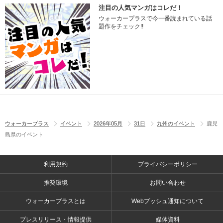
注目の人気マンガはコレだ！
ウォーカープラスで今一番読まれている話
題作をチェック!!
ウォーカープラス
イベント
2026年05月
31日
九州のイベント
鹿児
島県のイベント
利用規約
プライバシーポリシー
推奨環境
お問い合わせ
ウォーカープラスとは
Webプッシュ通知について
プレスリリース・情報提供
媒体資料