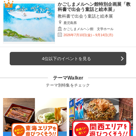
かごしまメルヘン館特別企画展「教
科書で出会う童話と絵本展」
教科書で出会う童話と絵本展
鹿児島県
かごしまメルヘン館 文学ホール
2026年7月10日(金)～9月14日(月)
4位以下のイベントを見る
テーマWalker
テーマ別特集をチェック