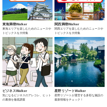
東海満喫Walker
関西満喫Walker
東海エリアを楽しむためのニュースや
関西エリアを楽しむためのニュースや
トピックスを大特集
トピックスを大特集
ビジネスWalker
星野リゾートWalker
気になるビジネスのアレコレ、ヒット
星野リゾートが運営する多彩な施設の
の裏側を徹底調査
最新情報をチェック！