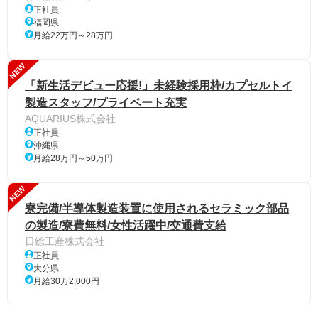
正社員
福岡県
月給22万円～28万円
NEW
「新生活デビュー応援!」未経験採用枠/カプセルトイ
製造スタッフ/プライベート充実
AQUARIUS株式会社
正社員
沖縄県
月給28万円～50万円
NEW
寮完備/半導体製造装置に使用されるセラミック部品
の製造/寮費無料/女性活躍中/交通費支給
日総工産株式会社
正社員
大分県
月給30万2,000円