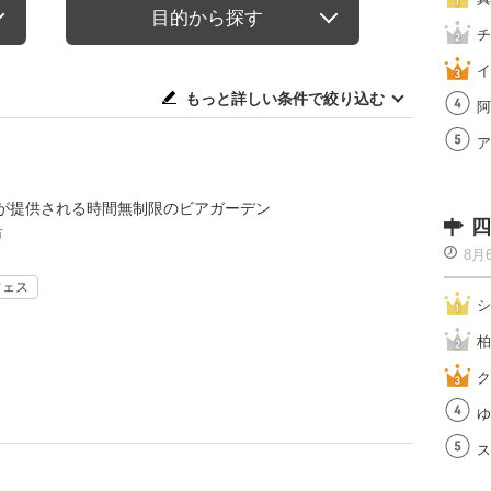
目的から探す
チ
イ
もっと詳しい条件で絞り込む
阿
ア
が提供される時間無制限のビアガーデン
四
市
8月
フェス
シ
柏
ク
ゆ
ス