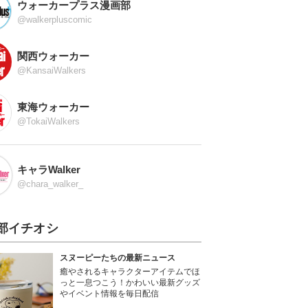
ウォーカープラス漫画部
@walkerpluscomic
関西ウォーカー
@KansaiWalkers
東海ウォーカー
@TokaiWalkers
キャラWalker
@chara_walker_
部イチオシ
スヌーピーたちの最新ニュース
癒やされるキャラクターアイテムでほ
っと一息つこう！かわいい最新グッズ
やイベント情報を毎日配信