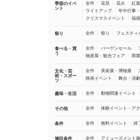
全件
花見
花火
紅
季節のイベ
ント
ライトアップ
年中行事
クリスマスイベント
福
全件
祭り
フェスティ
祭り
全件
バーゲンセール
食べる・買
う
物産展・観光フェア
商
全件
美術展・博物展
文化・芸
術・スポー
映画イベント
舞台・演
ツ
全件
動物関連イベント
趣味・生活
全件
体験イベント・ア
その他
全件
無料イベント
終
条件
全件
アミューズメント
施設条件