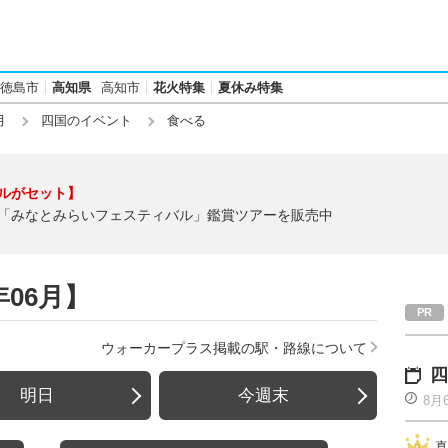
徳島市
高知県
高知市
花火特集
夏休み特集
月
四国のイベント
食べる
ルがセット】
「みなとみらいフェスティバル」鑑賞ツアーを販売中
年06月】
ウォーカープラス掲載の駅・路線について
四
明日
今週末
8月
真