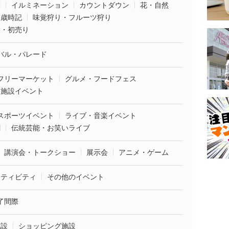
葉
イルミネーション
カウントダウン
花・自然
・歳時記
味覚狩り・フルーツ狩り
袋・初売り
バル・パレード
フリーマーケット
グルメ・フードフェス
業施設イベント
スポーツイベント
ライブ・音楽イベント
劇
伝統芸能・お笑いライブ
講演会・トークショー
展示会
アニメ・ゲーム
クティビティ
その他のイベント
了間際
施設
ショッピング施設