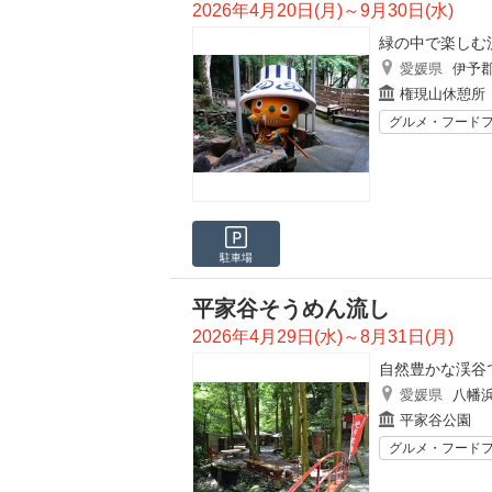
2026年4月20日(月)～9月30日(水)
緑の中で楽しむ
愛媛県
伊予
権現山休憩所
グルメ・フード
駐車場
平家谷そうめん流し
2026年4月29日(水)～8月31日(月)
自然豊かな渓谷
愛媛県
八幡
平家谷公園
グルメ・フード