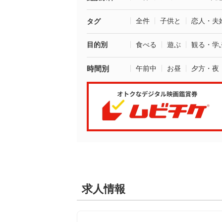
全件
子供と
恋人・夫
タグ
目的別
食べる
遊ぶ
観る・学
時間別
午前中
お昼
夕方・夜
求人情報