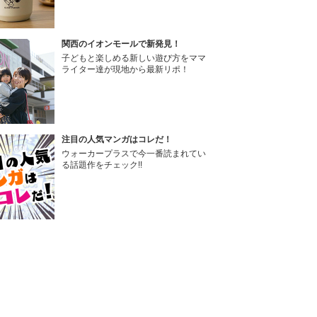
関西のイオンモールで新発見！
子どもと楽しめる新しい遊び方をママ
ライター達が現地から最新リポ！
注目の人気マンガはコレだ！
ウォーカープラスで今一番読まれてい
る話題作をチェック!!