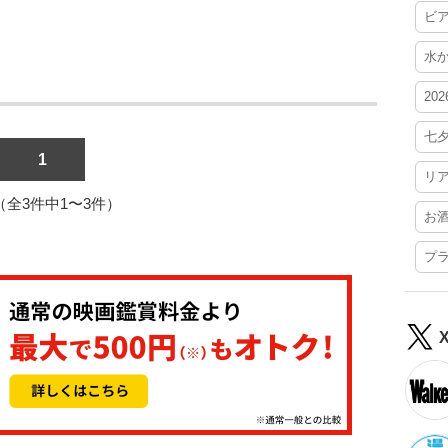
ビ
水
20
七
1
リ
1（全3件中1〜3件）
お
プ