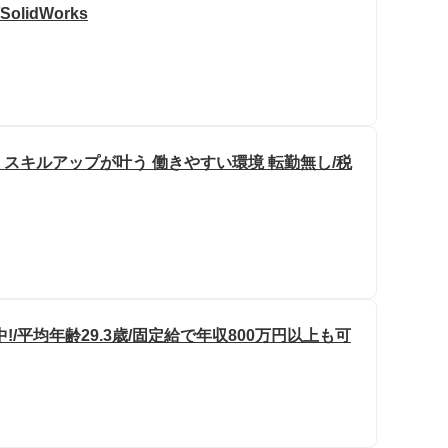
lidWorks
 スキルアップが叶う 働きやすい環境 転勤無し/税
/平均年齢29.3歳/固定給で年収800万円以上も可