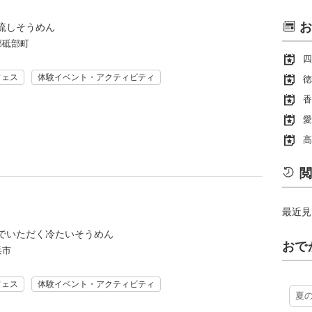
お
流しそうめん
郡砥部町
四
フェス
体験イベント・アクティビティ
徳
香
愛
高
閲
最近見
でいただく冷たいそうめん
おで
浜市
フェス
体験イベント・アクティビティ
夏