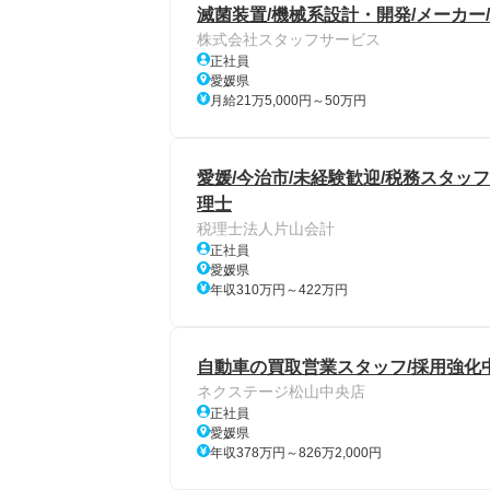
滅菌装置/機械系設計・開発/メーカー/So
株式会社スタッフサービス
正社員
愛媛県
月給21万5,000円～50万円
愛媛/今治市/未経験歓迎/税務スタッフ
理士
税理士法人片山会計
正社員
愛媛県
年収310万円～422万円
自動車の買取営業スタッフ/採用強化中!
ネクステージ松山中央店
正社員
愛媛県
年収378万円～826万2,000円