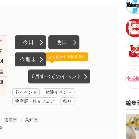
日
今日
明日
7
よく使われる検索条件
今週末
14
21
6月すべてのイベント
28
花イベント
体験イベント
物産展・観光フェア
祭り
編集
徳島県
高知県
る