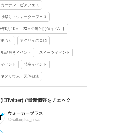
アガーデン・ビアフェス
かけ祭り・ウォーターフェス
26年9月19日～23日の連休開催イベント
夕まつり
アジサイの見頃
アル謎解きイベント
スイーツイベント
酒イベント
恐竜イベント
ラネタリウム・天体観測
X(旧Twitter)で最新情報をチェック
ウォーカープラス
@walkerplus_news