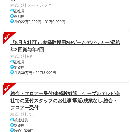
株式会社フードレック
正社員
香川県
月給22万9,200円～31万9,200円
NEW
「8月入社可」/未経験採用枠/ゲームデバッカー/昇給
年2回賞与年2回
株式会社RK
正社員
愛媛県
月給30万円～51万8,000円
NEW
総合・フロアー受付/未経験歓迎・ケーブルテレビ会
社での受付スタッフのお仕事/駅近/残業なし/総合・
フロアー受付
株式会社パソナ
派遣社員
愛媛県
時給1,320円