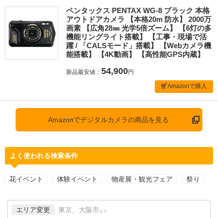
ペンタックス PENTAX WG-8 ブラック 本格
アウトドアカメラ 【本格20m 防水】 2000万
画素 【広角28㎜ 光学5倍ズーム】 【6灯の多
機能リングライト搭載】 【工事・現場で活
躍 / 「CALSモード」搭載】 【Webカメラ機
能搭載】 【4K動画】 【高性能GPS内蔵】
54,900
新品最安値：
円
Amazonで購入
Amazonでデジタルカメラの商品を見る
よく使われる検索条件
花イベント
体験イベント
物産展・観光フェア
祭り
エリア変更
東京、大阪市
など