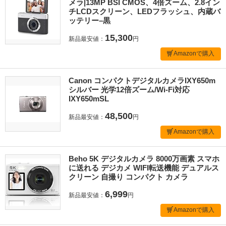
メラ|13MP BSI CMOS、4倍ズーム、2.8イン
チLCDスクリーン、LEDフラッシュ、内蔵バ
ッテリー–黒
15,300
新品最安値：
円
Amazonで購入
Canon コンパクトデジタルカメラIXY650m
シルバー 光学12倍ズーム/Wi-Fi対応
IXY650mSL
48,500
新品最安値：
円
Amazonで購入
Beho 5K デジタルカメラ 8000万画素 スマホ
に送れる デジカメ WIFI転送機能 デュアルス
クリーン 自撮り コンパクト カメラ
6,999
新品最安値：
円
Amazonで購入