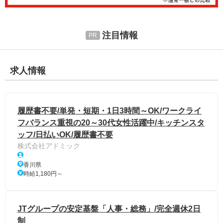
注目情報
求人情報
履歴書不要/単発・短期・1日3時間～OK/ワークライ
フバランス重視の20～30代女性活躍中/キッチンスタ
ッフ/日払いOK/履歴書不要
株式会社アドミック
香川県
時給1,180円～
JTグループの安定基盤「人事・総務」/完全週休2日
制