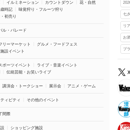
葉
イルミネーション
カウントダウン
花・自然
20
・歳時記
味覚狩り・フルーツ狩り
七
袋・初売り
リ
バル・パレード
お
フリーマーケット
グルメ・フードフェス
プ
業施設イベント
スポーツイベント
ライブ・音楽イベント
劇
伝統芸能・お笑いライブ
講演会・トークショー
展示会
アニメ・ゲーム
クティビティ
その他のイベント
了間際
施設
ショッピング施設