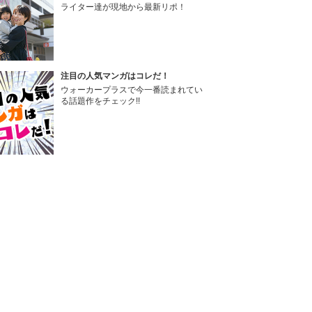
ライター達が現地から最新リポ！
注目の人気マンガはコレだ！
ウォーカープラスで今一番読まれてい
る話題作をチェック!!