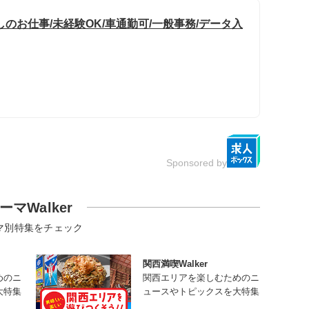
のお仕事/未経験OK/車通勤可/一般事務/データ入
Sponsored by
ーマWalker
マ別特集をチェック
関西満喫Walker
めのニ
関西エリアを楽しむためのニ
大特集
ュースやトピックスを大特集