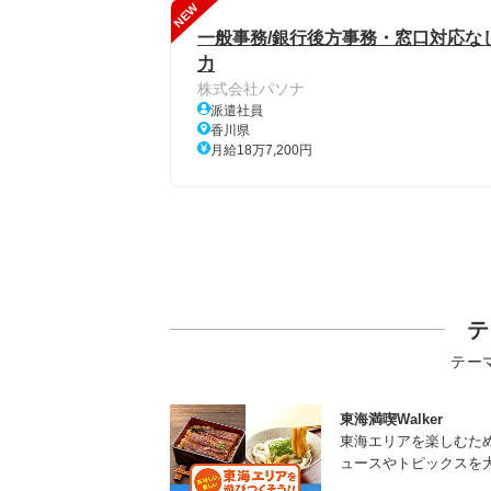
NEW
一般事務/銀行後方事務・窓口対応なし
力
株式会社パソナ
派遣社員
香川県
月給18万7,200円
テ
テー
東海満喫Walker
東海エリアを楽しむた
ュースやトピックスを