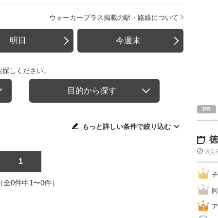
ウォーカープラス掲載の駅・路線について
明日
今週末
お探しください。
目的から探す
もっと詳しい条件で絞り込む
徳
8月
1
チ
1（全0件中1〜0件）
阿
ア