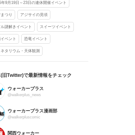
26年9月19日～23日の連休開催イベント
夕まつり
アジサイの見頃
アル謎解きイベント
スイーツイベント
酒イベント
恐竜イベント
ラネタリウム・天体観測
X(旧Twitter)で最新情報をチェック
ウォーカープラス
@walkerplus_news
ウォーカープラス漫画部
@walkerpluscomic
関西ウォーカー