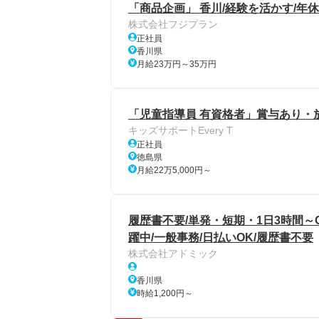
「商品企画」 香川/経験を活かす/年休
株式会社フジプラン
正社員
香川県
月給23万円～35万円
「児童指導員 有資格者」賞与あり・
キッズサポートEvery T
正社員
徳島県
月給22万5,000円～
履歴書不要/単発・短期・1日3時間～
躍中/一般事務/日払いOK/履歴書不要
株式会社アドミック
香川県
時給1,200円～