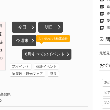
徳
香
愛
日
今日
明日
高
7
よく使われる検索条件
閲
今週末
14
21
最近見
6月すべてのイベント
28
おで
花イベント
体験イベント
物産展・観光フェア
祭り
夏
ビ
高知県
る
水