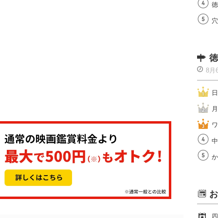
徳
穴
徳
8月
日
月
ワ
中
か
お
四