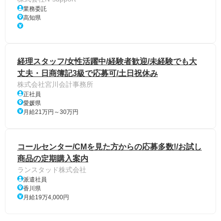
業務委託
高知県
経理スタッフ/女性活躍中/経験者歓迎/未経験でも大
丈夫・日商簿記3級で応募可/土日祝休み
株式会社宮川会計事務所
正社員
愛媛県
月給21万円～30万円
コールセンター/CMを見た方からの応募多数!/お試し
商品の定期購入案内
ランスタッド株式会社
派遣社員
香川県
月給19万4,000円