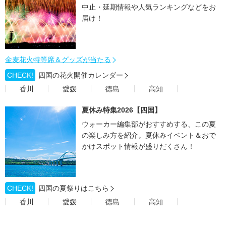
中止・延期情報や人気ランキングなどをお
届け！
金麦花火特等席＆グッズが当たる
CHECK!
四国の花火開催カレンダー
香川
愛媛
徳島
高知
夏休み特集2026【四国】
ウォーカー編集部がおすすめする、この夏
の楽しみ方を紹介。夏休みイベント＆おで
かけスポット情報が盛りだくさん！
CHECK!
四国の夏祭りはこちら
香川
愛媛
徳島
高知