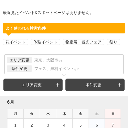
最近見たイベント&スポットページはありません。
よく使われる検索条件
花イベント
体験イベント
物産展・観光フェア
祭り
エリア変更
東京、大阪市
など
条件変更
フェス、無料イベント
など
エリア変更
条件変更
6月
月
火
水
木
金
土
日
1
2
3
4
5
6
7