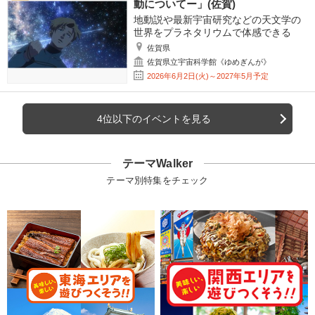
動についてー」(佐賀)
地動説や最新宇宙研究などの天文学の
世界をプラネタリウムで体感できる
佐賀県
佐賀県立宇宙科学館《ゆめぎんが》
2026年6月2日(火)～2027年5月予定
4位以下のイベントを見る
テーマWalker
テーマ別特集をチェック