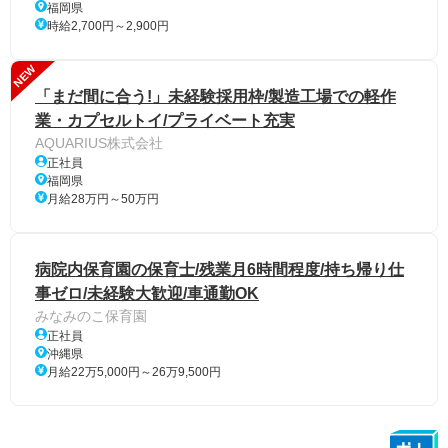
福岡県
時給2,700円～2,900円
NEW
「まだ間に合う!」未経験採用枠/製造工場での軽作
業・カプセルトイ/プライベート充実
AQUARIUS株式会社
正社員
福岡県
月給28万円～50万円
病院内保育園の保育士/残業月6時間程度/持ち帰り仕
事ゼロ/未経験大歓迎/車通勤OK
みなみのこ保育園
正社員
沖縄県
月給22万5,000円～26万9,500円