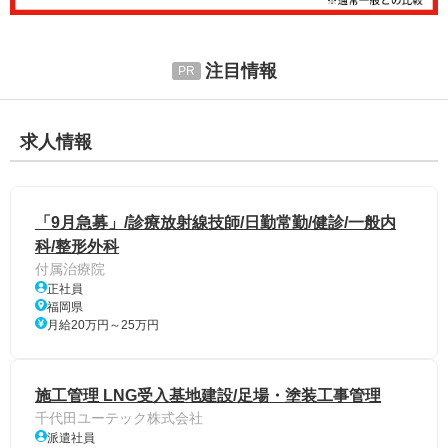
注目情報
求人情報
「9月急募」/診療放射線技師/日勤常勤/健診/一般内
科/整形外科
付属治療院
正社員
福岡県
月給20万円～25万円
施工管理 LNG受入基地建設/足場・塗装工事管理
千代田ユーテック株式会社
派遣社員