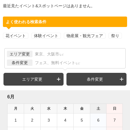
最近見たイベント&スポットページはありません。
よく使われる検索条件
花イベント
体験イベント
物産展・観光フェア
祭り
エリア変更
東京、大阪市
など
条件変更
フェス、無料イベント
など
エリア変更
条件変更
6月
月
火
水
木
金
土
日
1
2
3
4
5
6
7