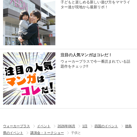
子どもと楽しめる新しい遊び方をママライ
ター達が現地から最新リポ！
注目の人気マンガはコレだ！
ウォーカープラスで今一番読まれている話
題作をチェック!!
ウォーカープラス
イベント
2026年06月
1日
四国のイベント
徳島
県のイベント
講演会・トークショー
子供と