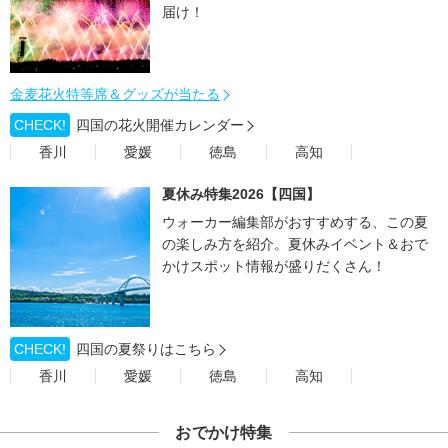
届け！
金麦花火特等席＆グッズが当たる
CHECK!
四国の花火開催カレンダー
香川
愛媛
徳島
高知
夏休み特集2026【四国】
ウォーカー編集部がおすすめする、この夏
の楽しみ方を紹介。夏休みイベント＆おで
かけスポット情報が盛りだくさん！
CHECK!
四国の夏祭りはこちら
香川
愛媛
徳島
高知
おでかけ特集