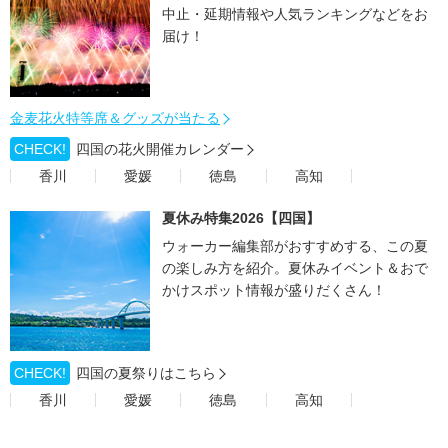
中止・延期情報や人気ランキングなどをお
届け！
金麦花火特等席＆グッズが当たる
CHECK!
四国の花火開催カレンダー
香川
愛媛
徳島
高知
夏休み特集2026【四国】
ウォーカー編集部がおすすめする、この夏
の楽しみ方を紹介。夏休みイベント＆おで
かけスポット情報が盛りだくさん！
CHECK!
四国の夏祭りはこちら
香川
愛媛
徳島
高知