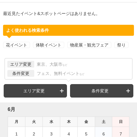
最近見たイベント&スポットページはありません。
よく使われる検索条件
花イベント
体験イベント
物産展・観光フェア
祭り
エリア変更
東京、大阪市
など
条件変更
フェス、無料イベント
など
エリア変更
条件変更
6月
月
火
水
木
金
土
日
1
2
3
4
5
6
7