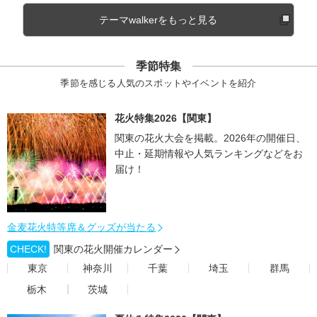
テーマwalkerをもっと見る
季節特集
季節を感じる人気のスポットやイベントを紹介
花火特集2026【関東】
関東の花火大会を掲載。2026年の開催日、
中止・延期情報や人気ランキングなどをお
届け！
金麦花火特等席＆グッズが当たる
CHECK!
関東の花火開催カレンダー
東京
神奈川
千葉
埼玉
群馬
栃木
茨城