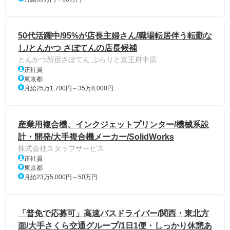
50代活躍中/95%が店長主婦さん/職場転居伴う転勤な
し/とんかつ さぼてんの店長候補
とんかつ新宿さぼてん ぷらりと京王府中店
正社員
東京都
月給25万1,700円～35万8,000円
産業用複合機、インクジェットプリンター/機械系設
計・開発/大手複合機メーカー/SolidWorks
株式会社スタッフサービス
正社員
東京都
月給23万5,000円～50万円
「普免で応募可」高速バスドライバー/関西・東北方
面/大手さくら交通グループ/1日1便・しっかり休憩あ