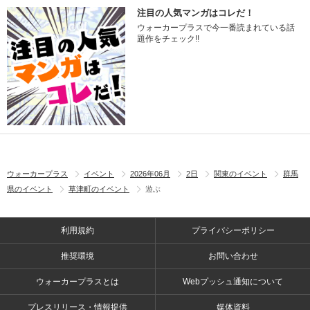
注目の人気マンガはコレだ！
ウォーカープラスで今一番読まれている話
題作をチェック!!
ウォーカープラス
イベント
2026年06月
2日
関東のイベント
群馬
県のイベント
草津町のイベント
遊ぶ
利用規約
プライバシーポリシー
推奨環境
お問い合わせ
ウォーカープラスとは
Webプッシュ通知について
プレスリリース・情報提供
媒体資料