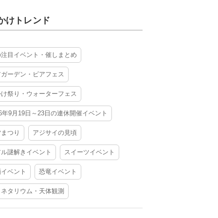
かけトレンド
の注目イベント・催しまとめ
アガーデン・ビアフェス
かけ祭り・ウォーターフェス
26年9月19日～23日の連休開催イベント
夕まつり
アジサイの見頃
アル謎解きイベント
スイーツイベント
酒イベント
恐竜イベント
ラネタリウム・天体観測