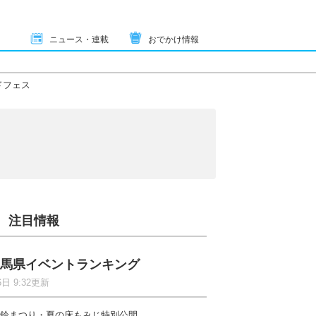
ニュース・連載
おでかけ情報
ドフェス
注目情報
馬県イベントランキング
6日 9:32更新
鈴まつり・夏の床もみじ特別公開