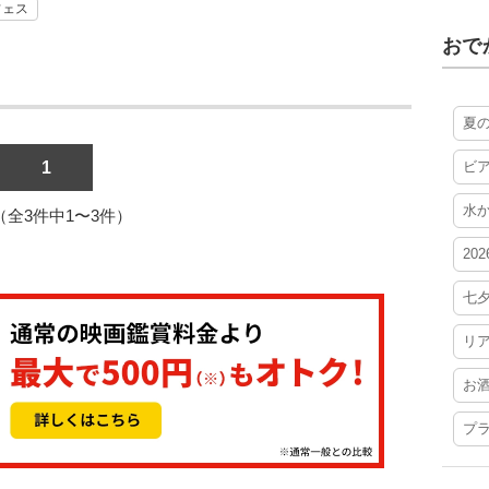
フェス
おで
夏
1
ビ
水
1（全3件中1〜3件）
20
七
リ
お
プ