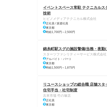
イベントスペース常駐 テクニカルス
技術
ヒビノメディアテクニカル株式会社
正社員 / 派遣社員
東京都
時給1,700円～2,500円
錦糸町駅スグの施設警備/当務・夜勤/
スターツファシリティーサービス株式会社
アルバイト・パート
東京都
時給1,500円～1,875円
リユースショップの総合職 店舗スタッ
住宅手当・社宅制度
古本市場 竹の塚店
正社員
東京都