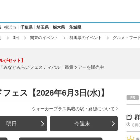
県
横浜市
千葉県
埼玉県
栃木県
茨城県
月
3日
関東のイベント
群馬県のイベント
グルメ・フー
ルがセット】
「みなとみらいフェスティバル」鑑賞ツアーを販売中
ェス【2026年6月3日(水)】
ウォーカープラス掲載の駅・路線について
群
明日
今週末
8月
風