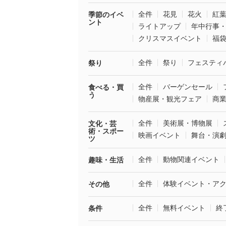
全件
花見
花火
紅
季節のイベ
ント
ライトアップ
年中行事
クリスマスイベント
福
全件
祭り
フェスティ
祭り
全件
バーゲンセール
食べる・買
う
物産展・観光フェア
商
全件
美術展・博物展
文化・芸
術・スポー
映画イベント
舞台・演
ツ
全件
動物関連イベント
趣味・生活
全件
体験イベント・ア
その他
全件
無料イベント
終
条件