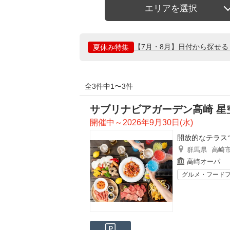
エリアを選択
【7月・8月】日付から探せ
夏休み特集
全3件中1〜3件
サブリナビアガーデン高崎 星
開催中～2026年9月30日(水)
開放的なテラス
群馬県
高崎
高崎オーパ
グルメ・フード