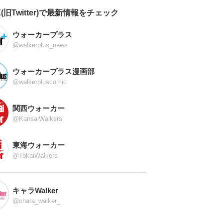
X(旧Twitter)で最新情報をチェック
ウォーカープラス
@walkerplus_news
ウォーカープラス漫画部
@walkerpluscomic
関西ウォーカー
@KansaiWalkers
東海ウォーカー
@TokaiWalkers
キャラWalker
@chara_walker_