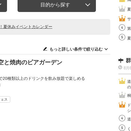
目的から探す
夏
サ
る！夏休みイベントカレンダー
第
夏
もっと詳しい条件で絞り込む
群
空と焼肉のビアガーデン
8月
で20種類以上のドリンクを飲み放題で楽しめる
道
市
の
桐
フェス
ド
シ
道
く