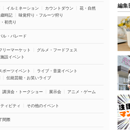
編集
葉
イルミネーション
カウントダウン
花・自然
・歳時記
味覚狩り・フルーツ狩り
袋・初売り
バル・パレード
フリーマーケット
グルメ・フードフェス
業施設イベント
スポーツイベント
ライブ・音楽イベント
劇
伝統芸能・お笑いライブ
講演会・トークショー
展示会
アニメ・ゲーム
クティビティ
その他のイベント
了間際