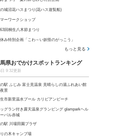
の城沼花ハスまつり(花ハス遊覧船)
マーワークショップ
63回桐生八木節まつり
休み特別企画「こわ～い妖怪のがっこう」
もっと見る
馬県おでかけスポットランキング
6日 9:32更新
の駅 ふじみ 富士見温泉 見晴らしの湯ふれあい館
夜景
生市新里温水プール カリビアンビーチ
ッグラン付き露天温泉グランピング glamparkヘル
ーパル赤城
の駅 川場田園プラザ
りの木キャンプ場