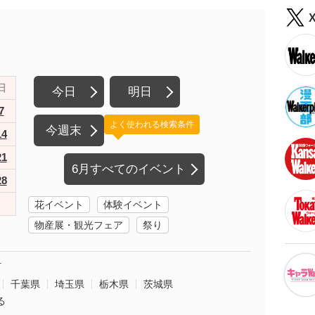
日
今日
明日
7
よく使われる検索条件
今週末
14
21
6月すべてのイベント
28
花イベント
体験イベント
物産展・観光フェア
祭り
町
千葉県
埼玉県
栃木県
茨城県
る