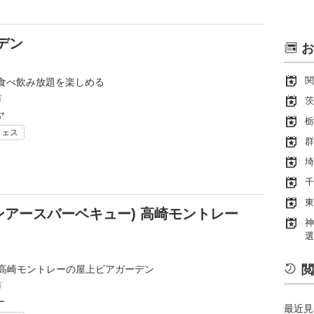
デン
お
関
食べ飲み放題を楽しめる
市
茨
ヤ
栃
フェス
群
埼
千
東
アーバンアースバーベキュー) 高崎モントレー
神
選
閲
る高崎モントレーの屋上ビアガーデン
市
ー
最近見