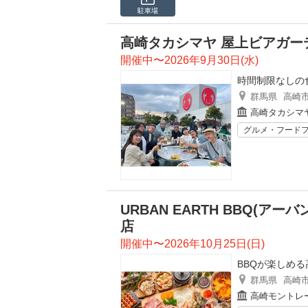
駐車場
高崎タカシマヤ 屋上ビアガー
開催中〜2026年9月30日(水)
時間制限なしの
群馬県
高崎
高崎タカシマ
グルメ・フード
URBAN EARTH BBQ(
店
開催中〜2026年10月25日(日)
BBQが楽しめ
群馬県
高崎
高崎モントレ