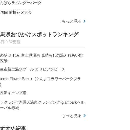
んばらラベンダーパーク
70回 前橋花火大会
もっと見る
馬県おでかけスポットランキング
8日 9:32更新
の駅 ふじみ 富士見温泉 見晴らしの湯ふれあい館
夜景
生市新里温水プール カリビアンビーチ
unma Flower Park＋ (ぐんまフラワーパークプラ
)
反湖キャンプ場
ッグラン付き露天温泉グランピング glamparkヘル
ーパル赤城
もっと見る
すすめ記事