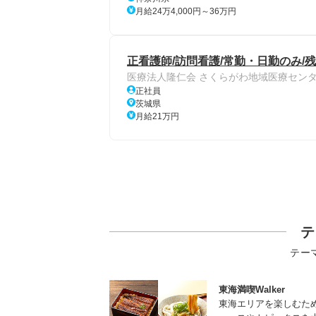
月給24万4,000円～36万円
正看護師/訪問看護/常勤・日勤のみ/
医療法人隆仁会 さくらがわ地域医療セン
正社員
茨城県
月給21万円
テ
テー
東海満喫Walker
東海エリアを楽しむた