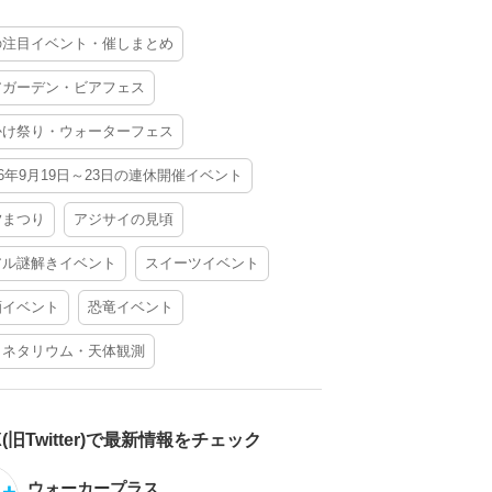
の注目イベント・催しまとめ
アガーデン・ビアフェス
かけ祭り・ウォーターフェス
26年9月19日～23日の連休開催イベント
夕まつり
アジサイの見頃
アル謎解きイベント
スイーツイベント
酒イベント
恐竜イベント
ラネタリウム・天体観測
X(旧Twitter)で最新情報をチェック
ウォーカープラス