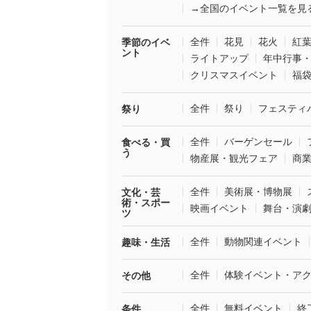
→全国のイベント一覧を見
全件
花見
花火
紅
季節のイベ
ント
ライトアップ
年中行事
クリスマスイベント
福
全件
祭り
フェスティ
祭り
全件
バーゲンセール
食べる・買
う
物産展・観光フェア
商
全件
美術展・博物展
文化・芸
術・スポー
映画イベント
舞台・演
ツ
全件
動物関連イベント
趣味・生活
全件
体験イベント・ア
その他
全件
無料イベント
終
条件