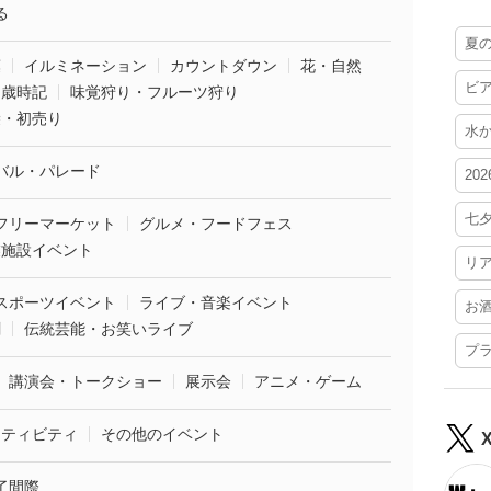
る
夏
葉
イルミネーション
カウントダウン
花・自然
ビ
・歳時記
味覚狩り・フルーツ狩り
袋・初売り
水
バル・パレード
20
七
フリーマーケット
グルメ・フードフェス
業施設イベント
リ
スポーツイベント
ライブ・音楽イベント
お
劇
伝統芸能・お笑いライブ
プ
講演会・トークショー
展示会
アニメ・ゲーム
クティビティ
その他のイベント
了間際