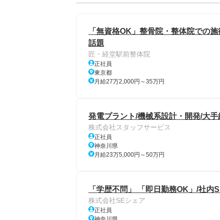
「無資格OK」整骨院・整体院での施術
話題
匠・経堂駅前整体院
正社員
東京都
月給27万2,000円～35万円
発電プラント/機械系設計・開発/大手
株式会社スタッフサービス
正社員
神奈川県
月給23万5,000円～50万円
「学歴不問」 「即日勤務OK」/社内
株式会社SEシェア
正社員
神奈川県