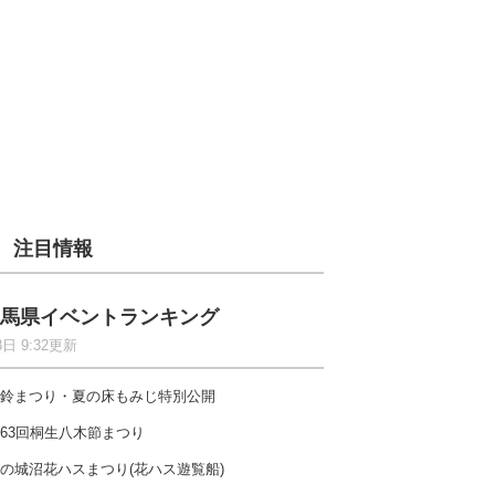
注目情報
馬県イベントランキング
8日 9:32更新
鈴まつり・夏の床もみじ特別公開
63回桐生八木節まつり
の城沼花ハスまつり(花ハス遊覧船)