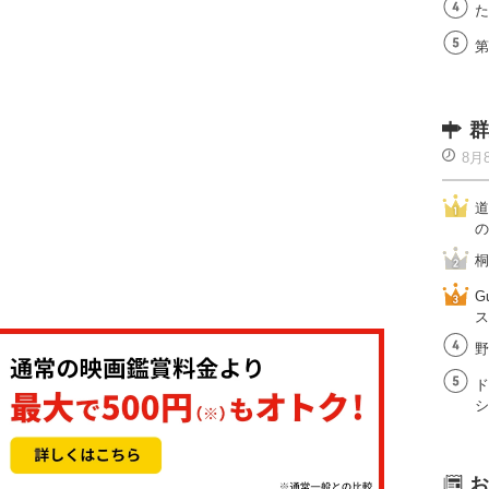
た
第
群
8月
道
の
桐
G
ス
野
ド
シ
お