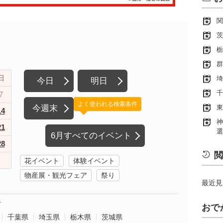
関
茨
栃
群
日
埼
今日
明日
千
7
よく使われる検索条件
今週末
東
14
神
21
選
6月すべてのイベント
28
閲
花イベント
体験イベント
物産展・観光フェア
祭り
最近見
町
おで
千葉県
埼玉県
栃木県
茨城県