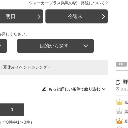
ウォーカープラス掲載の駅・路線について
明日
今週末
お探しください。
目的から探す
る！夏休みイベントカレンダー
群
もっと詳しい条件で絞り込む
8月
風
1
第
夏
1（全0件中1〜0件）