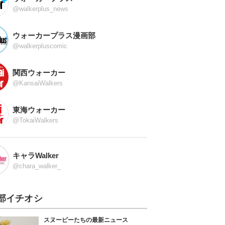
@walkerplus_news
ウォーカープラス漫画部
@walkerpluscomic
関西ウォーカー
@KansaiWalkers
東海ウォーカー
@TokaiWalkers
キャラWalker
@chara_walker_
部イチオシ
スヌーピーたちの最新ニュース