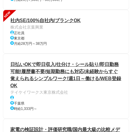
NEW
社内SE/100%自社内/ブランクOK
株式会社京葉興業
正社員
東京都
月給28万円～38万円
日払いOKで即日収入/仕分け・シール貼り/即日勤務
可能!履歴書不要/短期勤務にも対応/未経験からすぐ
覚えられるシンプルワーク!週1日～働ける/WEB登録
OK
テイケイワークス東京株式会社
千葉県
時給1,333円～
家電の検証設計・評価研究職/国内最大級の比較メデ