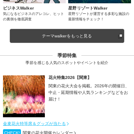
ビジネスWalker
星野リゾートWalker
気になるビジネスのアレコレ、ヒット
星野リゾートが運営する多彩な施設の
の裏側を徹底調査
最新情報をチェック！
テーマwalkerをもっと見る
季節特集
季節を感じる人気のスポットやイベントを紹介
花火特集2026【関東】
関東の花火大会を掲載。2026年の開催日、
中止・延期情報や人気ランキングなどをお
届け！
金麦花火特等席＆グッズが当たる
CHECK!
関東の花火開催カレンダー