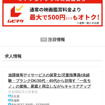
注目情報
求人情報
放課後等デイサービスの保育士/児童指導員//未経
験・ブランクOK/30代・40代から目指す「一生モ
ノ」の資格。家庭と両立しながらキャリアアップ
社会福祉法人征峯会
正社員
茨城県
月給26万7,300円～33万600円