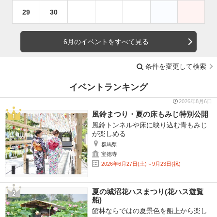
29
30
6月のイベントをすべて見る
条件を変更して検索
イベントランキング
2026年8月6日
風鈴まつり・夏の床もみじ特別公開
風鈴トンネルや床に映り込む青もみじ
が楽しめる
群馬県
宝徳寺
2026年6月27日(土)～9月23日(祝)
夏の城沼花ハスまつり(花ハス遊覧
船)
館林ならではの夏景色を船上から楽し