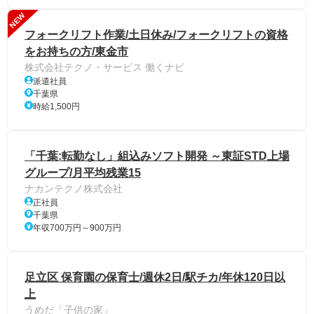
NEW
フォークリフト作業/土日休み/フォークリフトの資格
をお持ちの方/東金市
株式会社テクノ・サービス 働くナビ
派遣社員
千葉県
時給1,500円
「千葉:転勤なし」組込みソフト開発 ～東証STD上場
グループ/月平均残業15
ナカンテクノ株式会社
正社員
千葉県
年収700万円～900万円
足立区 保育園の保育士/週休2日/駅チカ/年休120日以
上
うめだ「子供の家」