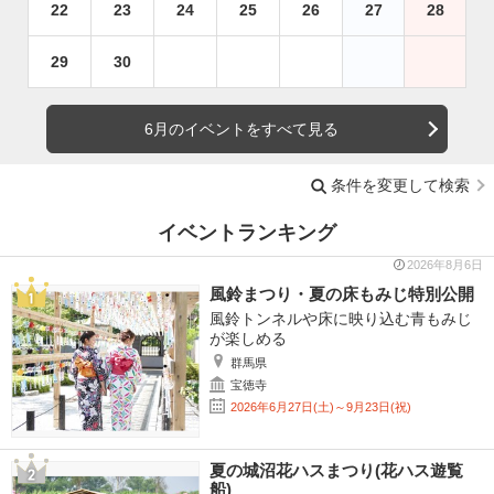
22
23
24
25
26
27
28
29
30
6月のイベントをすべて見る
条件を変更して検索
イベントランキング
2026年8月6日
風鈴まつり・夏の床もみじ特別公開
風鈴トンネルや床に映り込む青もみじ
が楽しめる
群馬県
宝徳寺
2026年6月27日(土)～9月23日(祝)
夏の城沼花ハスまつり(花ハス遊覧
船)