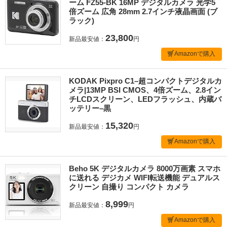
ーム FZ55-BK 16MP デジタルカメラ 光学5
倍ズーム 広角 28mm 2.7インチ液晶画面 (ブ
ラック)
23,800
新品最安値：
円
Amazonで購入
KODAK Pixpro C1–超コンパクトデジタルカ
メラ|13MP BSI CMOS、4倍ズーム、2.8イン
チLCDスクリーン、LEDフラッシュ、内蔵バ
ッテリー–黒
15,320
新品最安値：
円
Amazonで購入
Beho 5K デジタルカメラ 8000万画素 スマホ
に送れる デジカメ WIFI転送機能 デュアルス
クリーン 自撮り コンパクト カメラ
8,999
新品最安値：
円
Amazonで購入