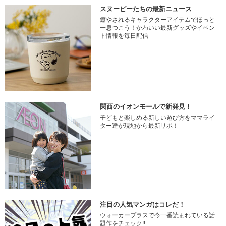
スヌーピーたちの最新ニュース
癒やされるキャラクターアイテムでほっと
一息つこう！かわいい最新グッズやイベン
ト情報を毎日配信
関西のイオンモールで新発見！
子どもと楽しめる新しい遊び方をママライ
ター達が現地から最新リポ！
注目の人気マンガはコレだ！
ウォーカープラスで今一番読まれている話
題作をチェック!!