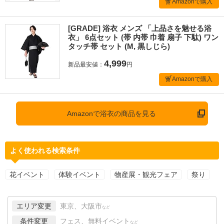
Amazonで購入
[GRADE] 浴衣 メンズ 「上品さを魅せる浴
衣」 6点セット (帯 内帯 巾着 扇子 下駄) ワン
タッチ帯 セット (M, 黒しじら)
4,999
新品最安値：
円
Amazonで購入
Amazonで浴衣の商品を見る
よく使われる検索条件
花イベント
体験イベント
物産展・観光フェア
祭り
エリア変更
東京、大阪市
など
条件変更
フェス、無料イベント
など