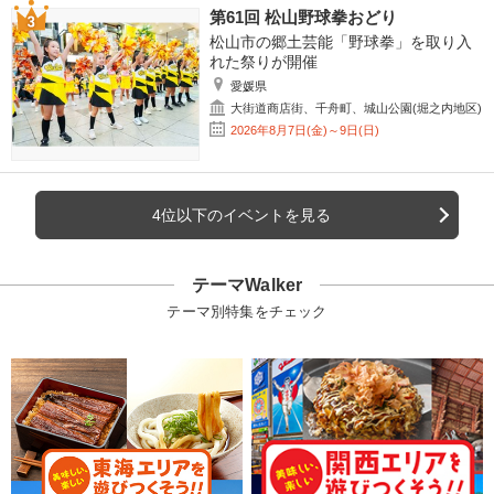
第61回 松山野球拳おどり
松山市の郷土芸能「野球拳」を取り入
れた祭りが開催
愛媛県
大街道商店街、千舟町、城山公園(堀之内地区)
2026年8月7日(金)～9日(日)
4位以下のイベントを見る
テーマWalker
テーマ別特集をチェック