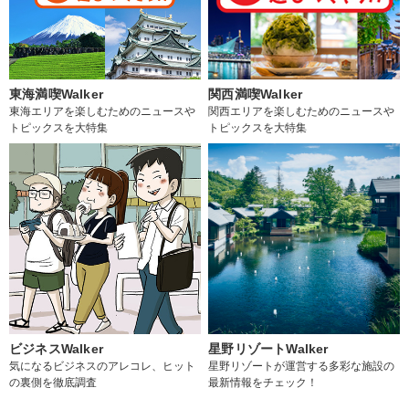
東海満喫Walker
関西満喫Walker
東海エリアを楽しむためのニュースや
関西エリアを楽しむためのニュースや
トピックスを大特集
トピックスを大特集
ビジネスWalker
星野リゾートWalker
気になるビジネスのアレコレ、ヒット
星野リゾートが運営する多彩な施設の
の裏側を徹底調査
最新情報をチェック！