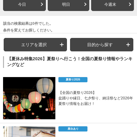
今日
明日
今週末
該当の検索結果は0件でした。
条件を変えてお探しください。
エリアを選択
目的から探す
【夏休み特集2026】夏祭りへ行こう！全国の夏祭り情報やランキ
ングなど
夏祭り2026
【全国の夏祭り2026】
盆踊りや縁日、七夕祭り、納涼祭など2026年
夏祭り情報をお届け！
屋台あり