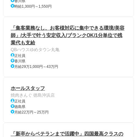
香川県
時給1,300円～1,550円
「集客業務なし、お客様対応に集中できる環境/美容
師」/大手で叶う安定収入/ブランクOK/1分単位で残
業代も支給
QBハウスゆめタウン丸亀
正社員
香川県
月給29万1,000円～43万円
ホールスタッフ
焼肉きんぐ 徳島沖浜店
正社員
徳島県
月給22万円～25万円
「新卒からベテランまで活躍中」四国最高クラスの