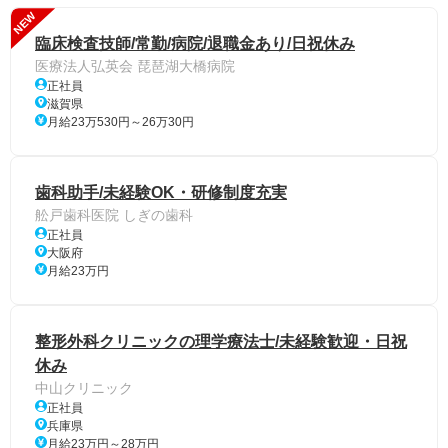
NEW
臨床検査技師/常勤/病院/退職金あり/日祝休み
医療法人弘英会 琵琶湖大橋病院
正社員
滋賀県
月給23万530円～26万30円
歯科助手/未経験OK・研修制度充実
舩戸歯科医院 しぎの歯科
正社員
大阪府
月給23万円
整形外科クリニックの理学療法士/未経験歓迎・日祝
休み
中山クリニック
正社員
兵庫県
月給23万円～28万円