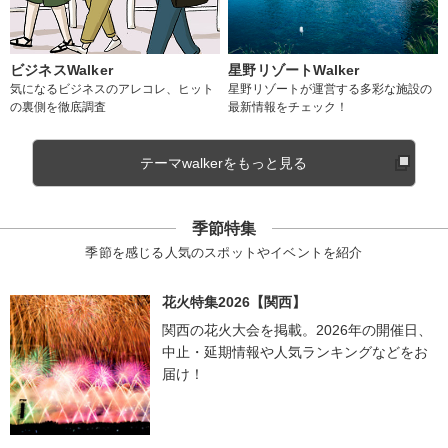
ビジネスWalker
星野リゾートWalker
気になるビジネスのアレコレ、ヒット
星野リゾートが運営する多彩な施設の
の裏側を徹底調査
最新情報をチェック！
テーマwalkerをもっと見る
季節特集
季節を感じる人気のスポットやイベントを紹介
花火特集2026【関西】
関西の花火大会を掲載。2026年の開催日、
中止・延期情報や人気ランキングなどをお
届け！