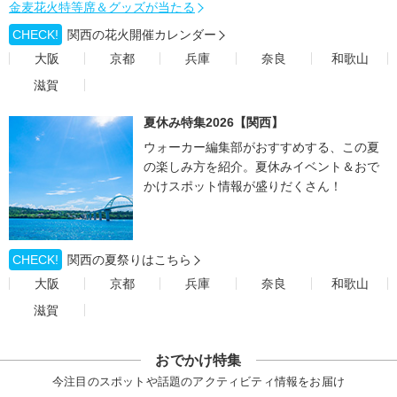
金麦花火特等席＆グッズが当たる
CHECK!
関西の花火開催カレンダー
大阪
京都
兵庫
奈良
和歌山
滋賀
夏休み特集2026【関西】
ウォーカー編集部がおすすめする、この夏
の楽しみ方を紹介。夏休みイベント＆おで
かけスポット情報が盛りだくさん！
CHECK!
関西の夏祭りはこちら
大阪
京都
兵庫
奈良
和歌山
滋賀
おでかけ特集
今注目のスポットや話題のアクティビティ情報をお届け