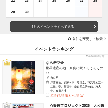
22
23
24
25
26
27
28
29
30
6月のイベントをすべて見る
条件を変更して検索
イベントランキング
2026年8月9日
なら燈花会
世界遺産の地、奈良に咲くろうそくの
花
奈良県
浮雲園地、浅茅ヶ原、浮見堂、猿沢池と五十
二段、甍、興福寺、奈良国立博物館、東大
寺、春日大社
2026年8月5日(水)～14日(金)
「応援鉄プロジェクト2026」大和鉄