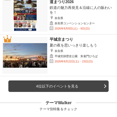
道まつり2026
鉄道の魅力再発見＆沿線に人の賑わい
を！
奈良県
奈良県コンベンションセンター
2026年8月8日(土)・9日(日)
平城京まつり
夏の夜を思いっきり楽しもう
奈良県
平城宮跡歴史公園 朱雀門ひろば
2026年8月22日(土)・23日(日)
4位以下のイベントを見る
テーマWalker
テーマ別特集をチェック