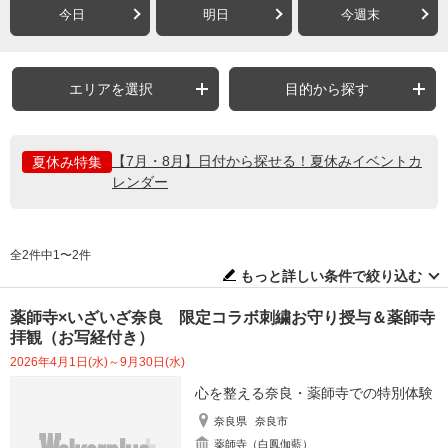
今日
明日
今週末
エリアを選択
目的から探す
【7月・8月】日付から探せる！夏休みイベントカ
夏休み特集
レンダー
全2件中1〜2件
もっと詳しい条件で絞り込む
薬師寺×いざいざ奈良 限定コラボ刺繍お守り授与＆薬師寺
拝観（お写経付き）
2026年4月1日(水)～9月30日(水)
心を整える奈良・薬師寺での特別体験
奈良県
奈良市
薬師寺（白鳳伽藍）