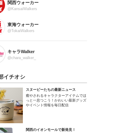
関西ウォーカー
@KansaiWalkers
東海ウォーカー
@TokaiWalkers
キャラWalker
@chara_walker_
部イチオシ
スヌーピーたちの最新ニュース
癒やされるキャラクターアイテムでほ
っと一息つこう！かわいい最新グッズ
やイベント情報を毎日配信
関西のイオンモールで新発見！