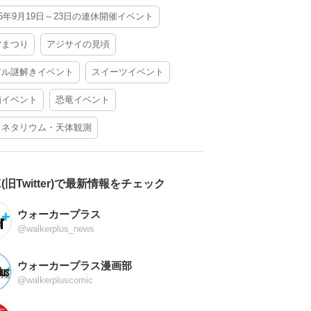
26年9月19日～23日の連休開催イベント
夕まつり
アジサイの見頃
アル謎解きイベント
スイーツイベント
酒イベント
恐竜イベント
ラネタリウム・天体観測
X(旧Twitter)で最新情報をチェック
ウォーカープラス
@walkerplus_news
ウォーカープラス漫画部
@walkerpluscomic