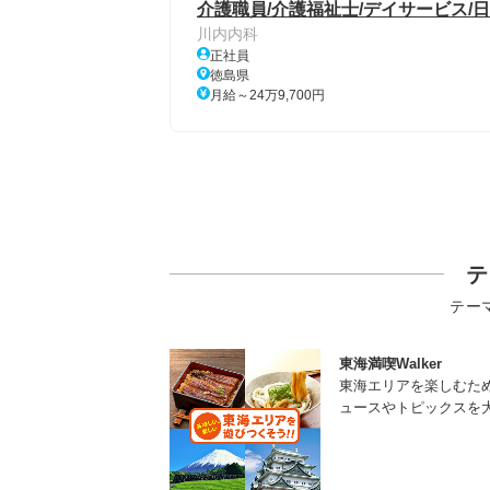
介護職員/介護福祉士/デイサービス/日
川内内科
正社員
徳島県
月給～24万9,700円
テ
テー
東海満喫Walker
東海エリアを楽しむた
ュースやトピックスを