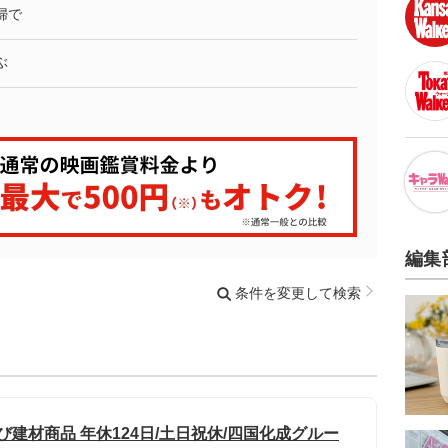
婦で
ぶ
編集
条件を変更して検索
び建材商品 年休124日/土日祝休/四国化成グルー