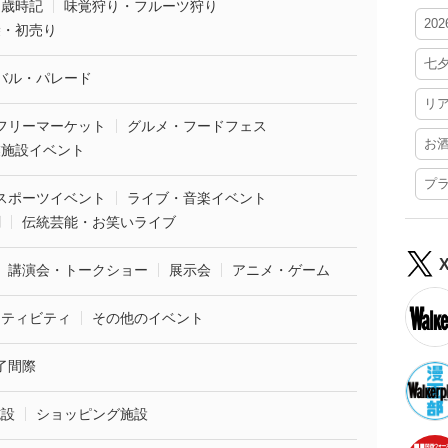
・歳時記
味覚狩り・フルーツ狩り
20
袋・初売り
七
バル・パレード
リ
フリーマーケット
グルメ・フードフェス
お
業施設イベント
プ
スポーツイベント
ライブ・音楽イベント
劇
伝統芸能・お笑いライブ
講演会・トークショー
展示会
アニメ・ゲーム
クティビティ
その他のイベント
了間際
施設
ショッピング施設