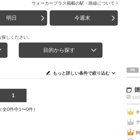
ウォーカープラス掲載の駅・路線について
明日
今週末
お探しください。
目的から探す
もっと詳しい条件で絞り込む
徳
1
8月
1（全0件中1〜0件）
チ
ア
阿