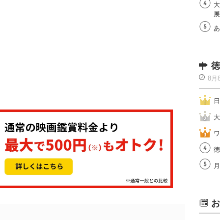
大
展
あ
徳
8月
日
大
ワ
徳
月
お