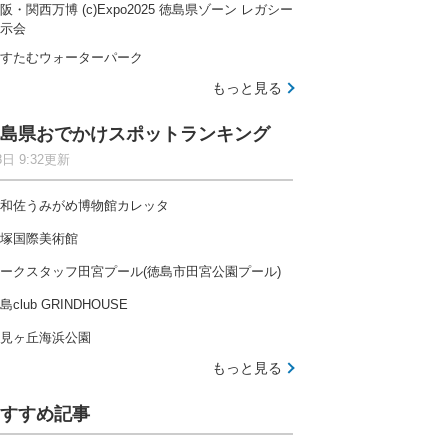
阪・関西万博 (c)Expo2025 徳島県ゾーン レガシー
示会
すたむウォーターパーク
もっと見る
島県おでかけスポットランキング
8日 9:32更新
和佐うみがめ博物館カレッタ
塚国際美術館
ークスタッフ田宮プール(徳島市田宮公園プール)
島club GRINDHOUSE
見ヶ丘海浜公園
もっと見る
すすめ記事