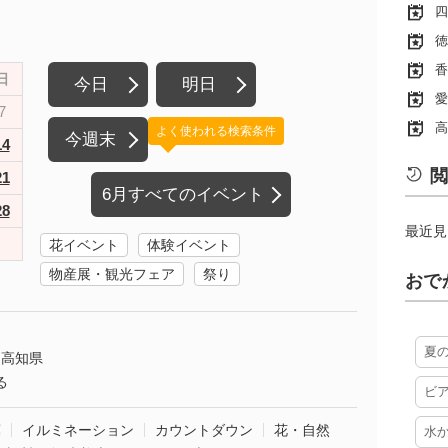
四
徳
香
日
今日
明日
愛
7
高
よく使われる検索条件
今週末
14
閲
21
6月すべてのイベント
28
最近見
花イベント
体験イベント
物産展・観光フェア
祭り
おで
夏
高知県
る
ビ
葉
イルミネーション
カウントダウン
花・自然
水