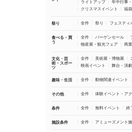
ライトアップ
年中行事
クリスマスイベント
福
全件
祭り
フェスティ
祭り
全件
バーゲンセール
食べる・買
う
物産展・観光フェア
商
全件
美術展・博物展
文化・芸
術・スポー
映画イベント
舞台・演
ツ
全件
動物関連イベント
趣味・生活
全件
体験イベント・ア
その他
全件
無料イベント
終
条件
全件
アミューズメント
施設条件