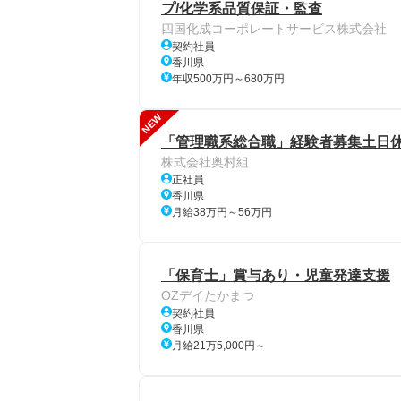
プ/化学系品質保証・監査
四国化成コーポレートサービス株式会社
契約社員
香川県
年収500万円～680万円
NEW
「管理職系総合職」経験者募集土日休
株式会社奥村組
正社員
香川県
月給38万円～56万円
「保育士」賞与あり・児童発達支援
OZデイたかまつ
契約社員
香川県
月給21万5,000円～