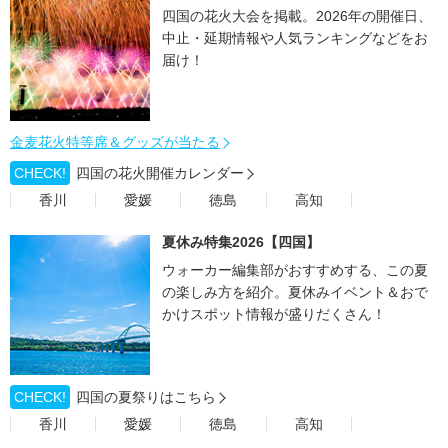
四国の花火大会を掲載。2026年の開催日、
中止・延期情報や人気ランキングなどをお
届け！
金麦花火特等席＆グッズが当たる
CHECK!
四国の花火開催カレンダー
香川
愛媛
徳島
高知
夏休み特集2026【四国】
ウォーカー編集部がおすすめする、この夏
の楽しみ方を紹介。夏休みイベント＆おで
かけスポット情報が盛りだくさん！
CHECK!
四国の夏祭りはこちら
香川
愛媛
徳島
高知