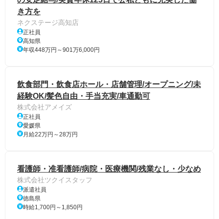
き方を
ネクステージ高知店
正社員
高知県
年収448万円～901万6,000円
飲食部門・飲食店ホール・店舗管理/オープニング/未
経験OK/髪色自由・手当充実/車通勤可
株式会社アメイズ
正社員
愛媛県
月給22万円～28万円
看護師・准看護師/病院・医療機関/残業なし・少なめ
株式会社ツクイスタッフ
派遣社員
徳島県
時給1,700円～1,850円