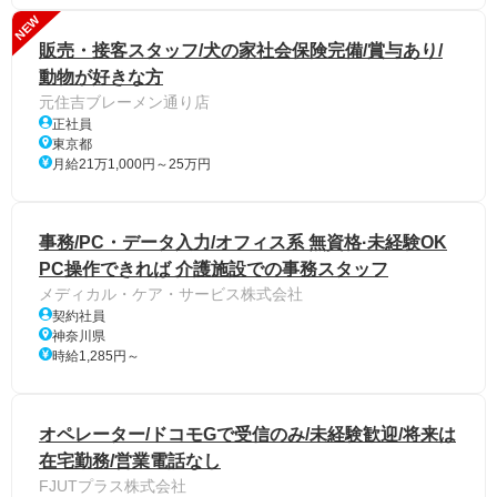
NEW
販売・接客スタッフ/犬の家社会保険完備/賞与あり/
動物が好きな方
元住吉ブレーメン通り店
正社員
東京都
月給21万1,000円～25万円
事務/PC・データ入力/オフィス系 無資格·未経験OK
PC操作できれば 介護施設での事務スタッフ
メディカル・ケア・サービス株式会社
契約社員
神奈川県
時給1,285円～
オペレーター/ドコモGで受信のみ/未経験歓迎/将来は
在宅勤務/営業電話なし
FJUTプラス株式会社