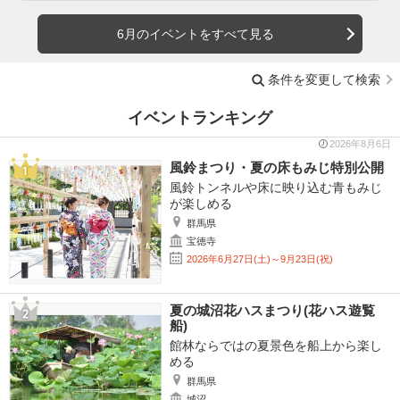
6月のイベントをすべて見る
条件を変更して検索
イベントランキング
2026年8月6日
風鈴まつり・夏の床もみじ特別公開
風鈴トンネルや床に映り込む青もみじ
が楽しめる
群馬県
宝徳寺
2026年6月27日(土)～9月23日(祝)
夏の城沼花ハスまつり(花ハス遊覧
船)
館林ならではの夏景色を船上から楽し
める
群馬県
城沼