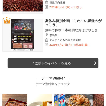
桐生市内各所
2026年8月7日(金)～9日(日)
夏休み特別企画「こわ～い妖怪のが
っこう」
無料で体験！本格的なおばけやしき
群馬県
ぐんまこどもの国児童会館
2026年7月27日(月)～8月23日(日)
4位以下のイベントを見る
テーマWalker
テーマ別特集をチェック