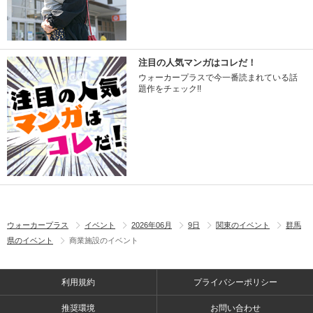
注目の人気マンガはコレだ！
ウォーカープラスで今一番読まれている話
題作をチェック!!
ウォーカープラス
イベント
2026年06月
9日
関東のイベント
群馬
県のイベント
商業施設のイベント
利用規約
プライバシーポリシー
推奨環境
お問い合わせ