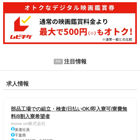
注目情報
求人情報
部品工場での組立・検査/日払いOK/即入寮可/寮費無
料/8割入寮希望者
move on株式会社
派遣社員
千葉県