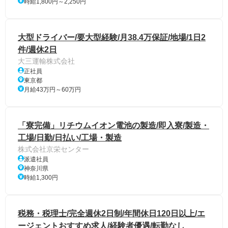
時給1,800円～2,250円
大型ドライバー/要大型経験/月38.4万保証/地場/1日2
件/週休2日
大三運輸株式会社
正社員
東京都
月給43万円～60万円
「寮完備」リチウムイオン電池の製造/即入寮/製造・
工場/日勤/日払い/工場・製造
株式会社京栄センター
派遣社員
神奈川県
時給1,300円
税務・税理士/完全週休2日制/年間休日120日以上/エ
ージェントおすすめ求人/経験者優遇/転勤なし