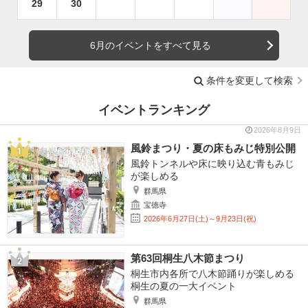
29
30
6月のイベントをすべて見る
条件を変更して検索
イベントランキング
2026年8月9日
風鈴まつり・夏の床もみじ特別公開
風鈴トンネルや床に映り込む青もみじ
が楽しめる
群馬県
宝徳寺
2026年6月27日(土)～9月23日(祝)
第63回桐生八木節まつり
桐生市内各所で八木節踊りが楽しめる
桐生の夏の一大イベント
群馬県