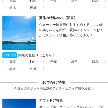
東京
神奈川
千葉
埼玉
群馬
栃木
茨城
夏休み特集2026【関東】
ウォーカー編集部がおすすめする、この夏
の楽しみ方を紹介。夏休みイベント＆おで
かけスポット情報が盛りだくさん！
CHECK!
関東の夏祭りはこちら
東京
神奈川
千葉
埼玉
群馬
栃木
茨城
おでかけ特集
今注目のスポットや話題のアクティビティ情報をお届け
アウトドア特集
キャンプ場、グランピングからBBQ、アス