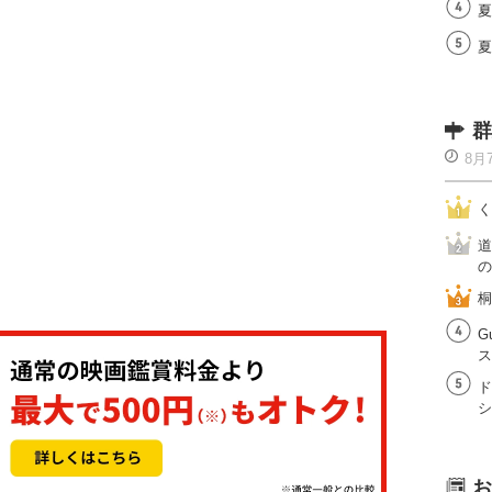
夏
夏
群
8月
く
道
の
桐
G
ス
ド
シ
お