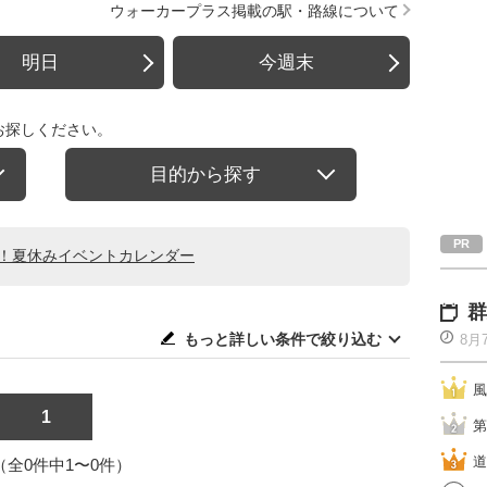
ウォーカープラス掲載の駅・路線について
明日
今週末
お探しください。
目的から探す
る！夏休みイベントカレンダー
群
もっと詳しい条件で絞り込む
8月
風
1
第
道
1（全0件中1〜0件）