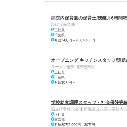
病院内保育園の保育士/残業月6時間程
ひばり保育園
正社員
千葉県
月給24万円～28万4,400円
オープニング キッチンスタッフ/話題
ラーメン盛男 北習志野店
正社員
千葉県
月給30万円～
学校給食調理スタッフ・社会保険完備
協立給食株式会社 目黒区立八雲小学校内
正社員
東京都
月給20万5,000円～30万円