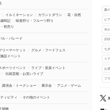
る
夏
葉
イルミネーション
カウントダウン
花・自然
ビ
・歳時記
味覚狩り・フルーツ狩り
袋・初売り
水
バル・パレード
20
七
フリーマーケット
グルメ・フードフェス
業施設イベント
リ
スポーツイベント
ライブ・音楽イベント
お
劇
伝統芸能・お笑いライブ
プ
講演会・トークショー
展示会
アニメ・ゲーム
クティビティ
その他のイベント
了間際