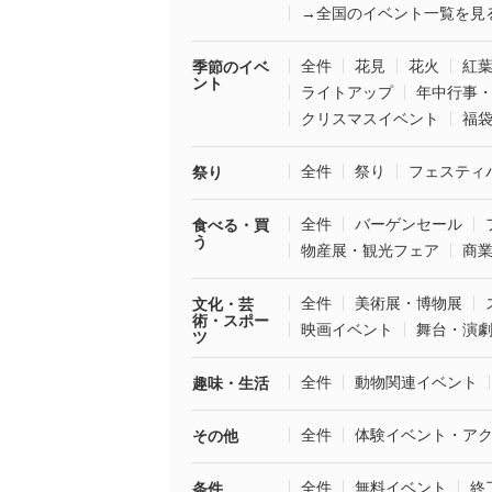
→全国のイベント一覧を見
全件
花見
花火
紅
季節のイベ
ント
ライトアップ
年中行事
クリスマスイベント
福
全件
祭り
フェスティ
祭り
全件
バーゲンセール
食べる・買
う
物産展・観光フェア
商
全件
美術展・博物展
文化・芸
術・スポー
映画イベント
舞台・演
ツ
全件
動物関連イベント
趣味・生活
全件
体験イベント・ア
その他
全件
無料イベント
終
条件