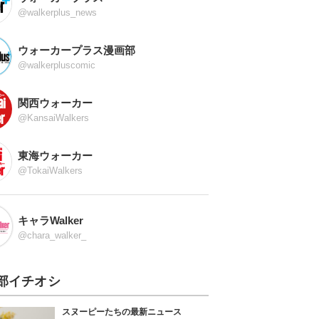
@walkerplus_news
ウォーカープラス漫画部
@walkerpluscomic
関西ウォーカー
@KansaiWalkers
東海ウォーカー
@TokaiWalkers
キャラWalker
@chara_walker_
部イチオシ
スヌーピーたちの最新ニュース