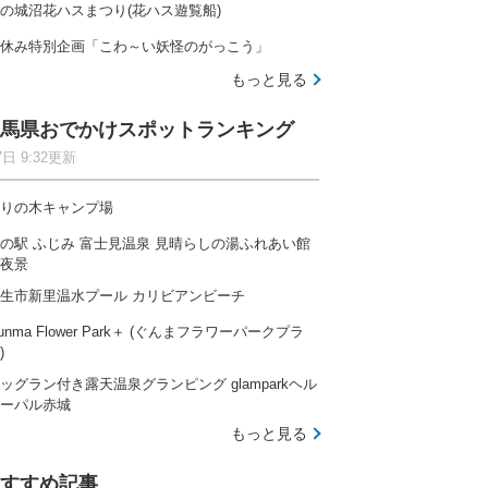
の城沼花ハスまつり(花ハス遊覧船)
休み特別企画「こわ～い妖怪のがっこう」
もっと見る
馬県おでかけスポットランキング
7日 9:32更新
りの木キャンプ場
の駅 ふじみ 富士見温泉 見晴らしの湯ふれあい館
夜景
生市新里温水プール カリビアンビーチ
unma Flower Park＋ (ぐんまフラワーパークプラ
)
ッグラン付き露天温泉グランピング glamparkヘル
ーパル赤城
もっと見る
すすめ記事