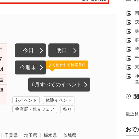
関
茨
栃
群
日
埼
今日
明日
千
7
よく使われる検索条件
今週末
東
14
神
21
選
6月すべてのイベント
28
閲
花イベント
体験イベント
物産展・観光フェア
祭り
最近見
町
おで
千葉県
埼玉県
栃木県
茨城県