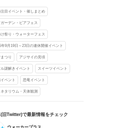
の注目イベント・催しまとめ
アガーデン・ビアフェス
かけ祭り・ウォーターフェス
26年9月19日～23日の連休開催イベント
夕まつり
アジサイの見頃
アル謎解きイベント
スイーツイベント
酒イベント
恐竜イベント
ラネタリウム・天体観測
X(旧Twitter)で最新情報をチェック
ウォーカープラス