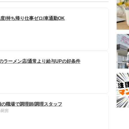
度/持ち帰り仕事ゼロ/車通勤OK
のラーメン店/通常より給与UPの好条件
の職場で調理師/調理スタッフ
の厨房